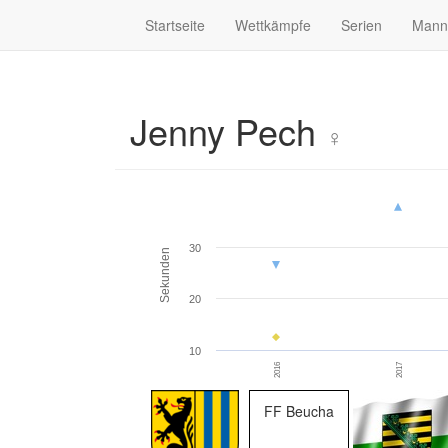
Startseite
Wettkämpfe
Serien
Mann
Jenny Pech
♀
30
Sekunden
20
10
2016
2017
FF Beucha