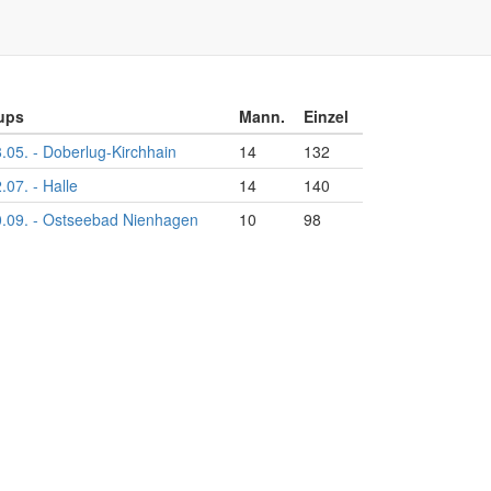
ups
Mann.
Einzel
.05. - Doberlug-Kirchhain
14
132
.07. - Halle
14
140
.09. - Ostseebad Nienhagen
10
98