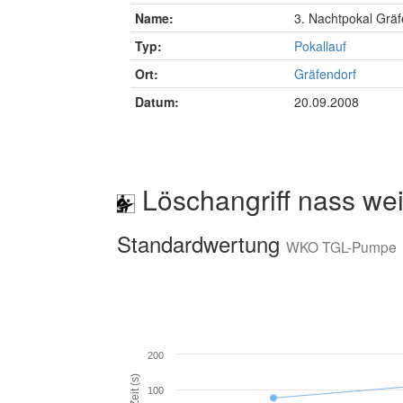
Name:
3. Nachtpokal Gräf
Typ:
Pokallauf
Ort:
Gräfendorf
Datum:
20.09.2008
Löschangriff nass wei
Standardwertung
WKO TGL-Pumpe
200
Zeit (s)
100