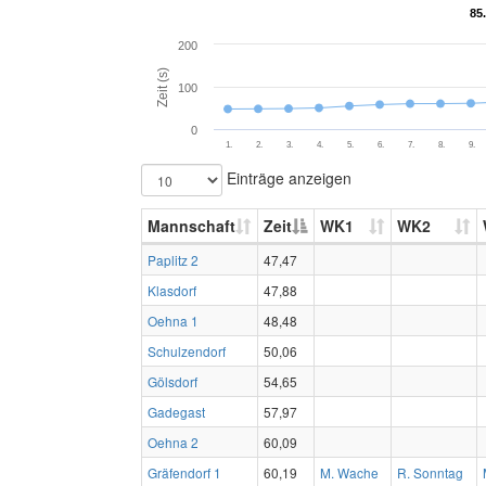
85
85
200
Zeit (s)
100
0
1.
2.
3.
4.
5.
6.
7.
8.
9.
Einträge anzeigen
Mannschaft
Zeit
WK1
WK2
Paplitz 2
47,47
Klasdorf
47,88
Oehna 1
48,48
Schulzendorf
50,06
Gölsdorf
54,65
Gadegast
57,97
Oehna 2
60,09
Gräfendorf 1
60,19
M. Wache
R. Sonntag