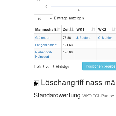
0
1.
Einträge anzeigen
Mannschaft
Zeit
WK1
WK2
Gräfendorf
75,88
J. Seefeldt
C. Mahler
Langenlipsdorf
121,63
Niebendorf-
170,00
Heinsdorf
Positionen bearbe
1 bis 3 von 3 Einträgen
Löschangriff nass mä
Standardwertung
WKO TGL-Pumpe