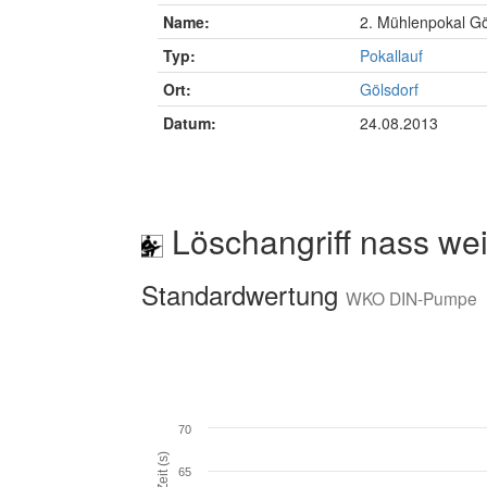
Name:
2. Mühlenpokal Gö
Typ:
Pokallauf
Ort:
Gölsdorf
Datum:
24.08.2013
Löschangriff nass wei
Standardwertung
WKO DIN-Pumpe
70
Zeit (s)
65