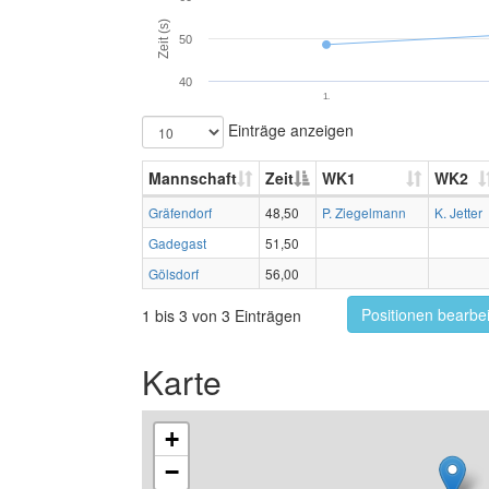
Zeit (s)
50
40
1.
Einträge anzeigen
Mannschaft
Zeit
WK1
WK2
Gräfendorf
48,50
P. Ziegelmann
K. Jetter
Gadegast
51,50
Gölsdorf
56,00
Positionen bearbe
1 bis 3 von 3 Einträgen
Karte
+
−