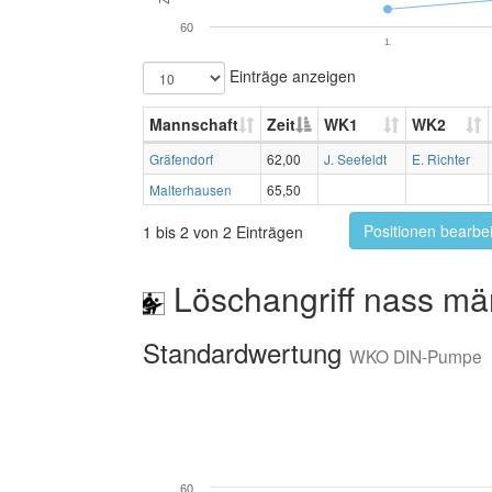
60
1.
Einträge anzeigen
Mannschaft
Zeit
WK1
WK2
Gräfendorf
62,00
J. Seefeldt
E. Richter
Malterhausen
65,50
Positionen bearbe
1 bis 2 von 2 Einträgen
Löschangriff nass mä
Standardwertung
WKO DIN-Pumpe
60