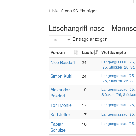
1 bis 10 von 26 Einträgen
Löschangriff nass - Mannsc
Einträge anzeigen
Person
Läufe
Wettkämpfe
Nico Bosdorf
24
Langengrassau ´25
,
´25
,
Stücken ´26
,
Stü
Simon Kuhl
24
Langengrassau ´25
,
´25
,
Stücken ´26
,
Stü
Alexander
19
Langengrassau ´25
,
Stücken ´26
,
Stücken
Bosdorf
Toni Möhle
17
Langengrassau ´25
,
Karl Jetter
17
Langengrassau ´25
,
Fabian
16
Langengrassau ´25
,
Schulze