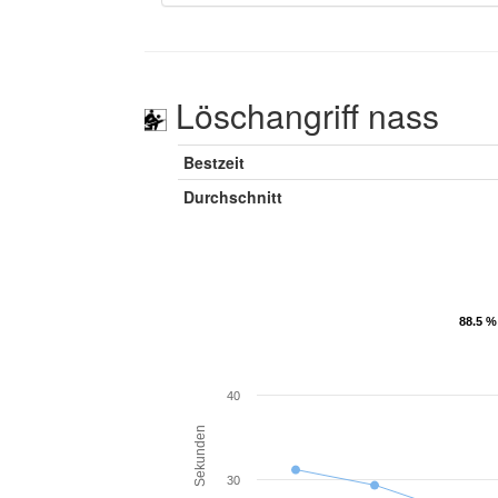
Löschangriff nass
Bestzeit
Durchschnitt
88.5 %
88.5 %
40
Sekunden
30