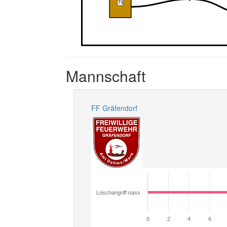
Mannschaft
FF Gräfendorf
Löschangriff nass
0
2
4
6