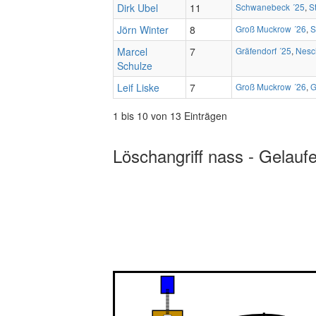
Dirk Ubel
11
Schwanebeck ´25
,
S
Jörn Winter
8
Groß Muckrow ´26
,
S
Marcel
7
Gräfendorf ´25
,
Nesc
Schulze
Leif Liske
7
Groß Muckrow ´26
,
G
1 bis 10 von 13 Einträgen
Löschangriff nass - Gelauf