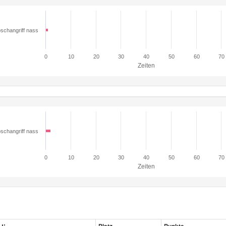
schangriff nass
0
10
20
30
40
50
60
70
Zeiten
schangriff nass
0
10
20
30
40
50
60
70
Zeiten