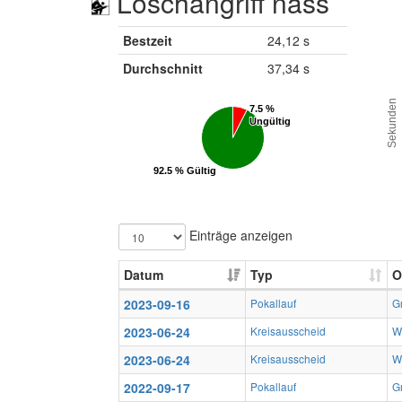
Löschangriff nass
Bestzeit
24,12 s
Durchschnitt
37,34 s
Sekunden
7.5 %
7.5 %
Ungültig
Ungültig
92.5 % Gültig
92.5 % Gültig
Einträge anzeigen
Datum
Typ
O
2023-09-16
Pokallauf
G
2023-06-24
Kreisausscheid
W
2023-06-24
Kreisausscheid
W
2022-09-17
Pokallauf
G