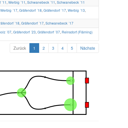
f ´11
,
Werbig ´11
,
Schwanebeck ´11
,
Schwanebeck ´11
,
Werbig ´17
,
Gräfendorf ´18
,
Gräfendorf ´17
,
Werbig ´13
,
räfendorf ´18
,
Gräfendorf ´17
,
Schwanebeck ´17
olz ´07
,
Gräfendorf ´23
,
Gräfendorf ´07
,
Reinsdorf (Fläming)
Zurück
1
2
3
4
5
Nächste