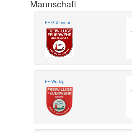
Mannschaft
FF Gräfendorf
Lö
FF Werbig
Lö