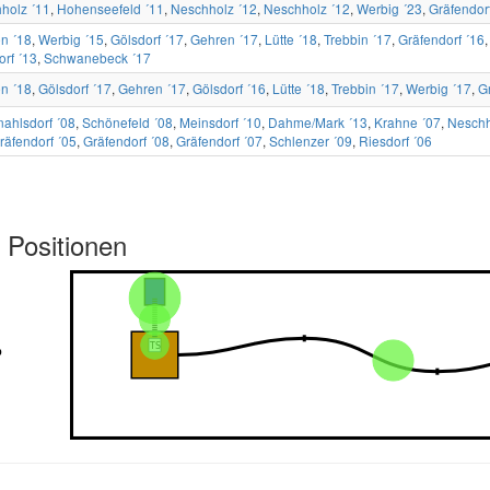
holz ´11
,
Hohenseefeld ´11
,
Neschholz ´12
,
Neschholz ´12
,
Werbig ´23
,
Gräfendor
n ´18
,
Werbig ´15
,
Gölsdorf ´17
,
Gehren ´17
,
Lütte ´18
,
Trebbin ´17
,
Gräfendorf ´16
orf ´13
,
Schwanebeck ´17
n ´18
,
Gölsdorf ´17
,
Gehren ´17
,
Gölsdorf ´16
,
Lütte ´18
,
Trebbin ´17
,
Werbig ´17
,
G
ahlsdorf ´08
,
Schönefeld ´08
,
Meinsdorf ´10
,
Dahme/Mark ´13
,
Krahne ´07
,
Neschh
räfendorf ´05
,
Gräfendorf ´08
,
Gräfendorf ´07
,
Schlenzer ´09
,
Riesdorf ´06
 Positionen
b
b