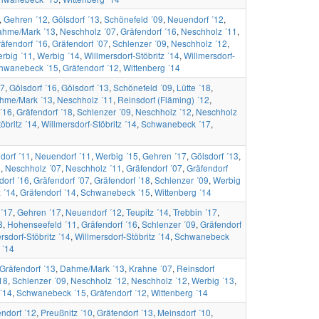
,
Gehren ´12
,
Gölsdorf ´13
,
Schönefeld ´09
,
Neuendorf ´12
,
hme/Mark ´13
,
Neschholz ´07
,
Gräfendorf ´16
,
Neschholz ´11
,
äfendorf ´16
,
Gräfendorf ´07
,
Schlenzer ´09
,
Neschholz ´12
,
rbig ´11
,
Werbig ´14
,
Willmersdorf-Stöbritz ´14
,
Willmersdorf-
hwanebeck ´15
,
Gräfendorf ´12
,
Wittenberg ´14
17
,
Gölsdorf ´16
,
Gölsdorf ´13
,
Schönefeld ´09
,
Lütte ´18
,
hme/Mark ´13
,
Neschholz ´11
,
Reinsdorf (Fläming) ´12
,
 ´16
,
Gräfendorf ´18
,
Schlenzer ´09
,
Neschholz ´12
,
Neschholz
öbritz ´14
,
Willmersdorf-Stöbritz ´14
,
Schwanebeck ´17
,
dorf ´11
,
Neuendorf ´11
,
Werbig ´15
,
Gehren ´17
,
Gölsdorf ´13
,
3
,
Neschholz ´07
,
Neschholz ´11
,
Gräfendorf ´07
,
Gräfendorf
dorf ´16
,
Gräfendorf ´07
,
Gräfendorf ´18
,
Schlenzer ´09
,
Werbig
z ´14
,
Gräfendorf ´14
,
Schwanebeck ´15
,
Wittenberg ´14
 ´17
,
Gehren ´17
,
Neuendorf ´12
,
Teupitz ´14
,
Trebbin ´17
,
8
,
Hohenseefeld ´11
,
Gräfendorf ´16
,
Schlenzer ´09
,
Gräfendorf
rsdorf-Stöbritz ´14
,
Willmersdorf-Stöbritz ´14
,
Schwanebeck
 ´14
Gräfendorf ´13
,
Dahme/Mark ´13
,
Krahne ´07
,
Reinsdorf
18
,
Schlenzer ´09
,
Neschholz ´12
,
Neschholz ´12
,
Werbig ´13
,
 ´14
,
Schwanebeck ´15
,
Gräfendorf ´12
,
Wittenberg ´14
ndorf ´12
,
Preußnitz ´10
,
Gräfendorf ´13
,
Meinsdorf ´10
,