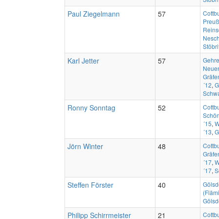
Paul Ziegelmann
57
Cottb
Preuß
Reins
Nesch
Stöbri
Karl Jetter
57
Gehre
Neuen
Gräfe
´12
,
G
Schwa
Ronny Sonntag
52
Cottb
Schön
´15
,
W
´13
,
G
Jörn Winter
48
Cottb
Gräfe
´17
,
W
´17
,
S
Steffen Förster
40
Gölsd
(Fläm
Gölsd
Philipp Schirrmeister
21
Cottb