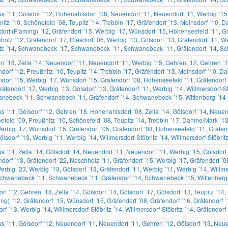
us ´11
,
Gölsdorf ´12
,
Hohenahlsdorf ´08
,
Neuendorf ´11
,
Neuendorf ´11
,
Werbig ´15
nitz ´10
,
Schönefeld ´08
,
Teupitz ´14
,
Trebbin ´17
,
Gräfendorf ´13
,
Meinsdorf ´10
,
Da
dorf (Fläming) ´12
,
Gräfendorf ´15
,
Werbig ´17
,
Wünsdorf ´15
,
Hohenseefeld ´11
,
Gr
holz ´12
,
Gräfendorf ´17
,
Riesdorf ´06
,
Werbig ´13
,
Gölsdorf ´13
,
Gräfendorf ´11
,
We
tz ´14
,
Schwanebeck ´17
,
Schwanebeck ´11
,
Schwanebeck ´11
,
Gräfendorf ´14
,
Sc
n ´18
,
Zella ´14
,
Neuendorf ´11
,
Neuendorf ´11
,
Werbig ´15
,
Gehren ´12
,
Gehren ´
dorf ´12
,
Preußnitz ´10
,
Teupitz ´14
,
Trebbin ´17
,
Gräfendorf ´13
,
Meinsdorf ´10
,
Da
ndorf ´15
,
Werbig ´17
,
Wünsdorf ´15
,
Gräfendorf ´08
,
Hohenseefeld ´11
,
Gräfendorf
räfendorf ´17
,
Werbig ´13
,
Gölsdorf ´13
,
Gräfendorf ´11
,
Werbig ´14
,
Willmersdorf-St
nebeck ´11
,
Schwanebeck ´11
,
Gräfendorf ´14
,
Schwanebeck ´15
,
Wittenberg ´14
us ´11
,
Gölsdorf ´12
,
Gehren ´18
,
Hohenahlsdorf ´08
,
Zella ´14
,
Gölsdorf ´14
,
Neuen
efeld ´09
,
Preußnitz ´10
,
Schönefeld ´08
,
Teupitz ´14
,
Trebbin ´17
,
Dahme/Mark ´1
erbig ´17
,
Wünsdorf ´15
,
Gräfendorf ´05
,
Gräfendorf ´08
,
Hohenseefeld ´11
,
Gräfen
ölsdorf ´13
,
Werbig ´11
,
Werbig ´14
,
Willmersdorf-Stöbritz ´14
,
Willmersdorf-Stöbrit
us ´11
,
Zella ´14
,
Gölsdorf ´14
,
Neuendorf ´11
,
Neuendorf ´11
,
Werbig ´15
,
Gölsdorf
ndorf ´13
,
Gräfendorf ´22
,
Neschholz ´11
,
Gräfendorf ´15
,
Werbig ´17
,
Gräfendorf ´0
erbig ´23
,
Werbig ´13
,
Gölsdorf ´13
,
Gräfendorf ´11
,
Werbig ´11
,
Werbig ´14
,
Willme
chwanebeck ´11
,
Schwanebeck ´11
,
Gräfendorf ´14
,
Schwanebeck ´15
,
Wittenberg
orf ´12
,
Gehren ´18
,
Zella ´14
,
Gölsdorf ´14
,
Gölsdorf ´17
,
Gölsdorf ´13
,
Teupitz ´14
,
ing) ´12
,
Gräfendorf ´15
,
Wünsdorf ´15
,
Gräfendorf ´08
,
Gräfendorf ´16
,
Gräfendorf ´
orf ´13
,
Werbig ´14
,
Willmersdorf-Stöbritz ´14
,
Willmersdorf-Stöbritz ´14
,
Gräfendorf
us ´11
,
Gölsdorf ´12
,
Neuendorf ´11
,
Neuendorf ´11
,
Gehren ´12
,
Gölsdorf ´13
,
Neue