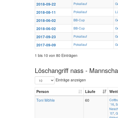
2018-09-22
Pokallauf
G
2018-08-11
Pokallauf
Lü
2018-06-02
BB-Cup
G
2018-06-02
BB-Cup
G
2017-09-23
Pokallauf
G
2017-09-09
Pokallauf
G
1 bis 10 von 80 Einträgen
Löschangriff nass - Mannschaf
Einträge anzeigen
Person
Läufe
Wett
Toni Möhle
60
Cottb
´16
,
S
Nesch
´07
,
G
Stöbri