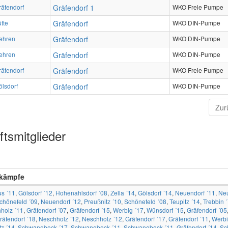
räfendorf
Gräfendorf 1
WKO Freie Pumpe
tte
Gräfendorf
WKO DIN-Pumpe
ehren
Gräfendorf
WKO DIN-Pumpe
ehren
Gräfendorf
WKO DIN-Pumpe
räfendorf
Gräfendorf
WKO Freie Pumpe
ölsdorf
Gräfendorf
WKO DIN-Pumpe
Zur
tsmitglieder
kämpfe
us ´11
,
Gölsdorf ´12
,
Hohenahlsdorf ´08
,
Zella ´14
,
Gölsdorf ´14
,
Neuendorf ´11
,
Neu
chönefeld ´09
,
Neuendorf ´12
,
Preußnitz ´10
,
Schönefeld ´08
,
Teupitz ´14
,
Trebbin 
holz ´11
,
Gräfendorf ´07
,
Gräfendorf ´15
,
Werbig ´17
,
Wünsdorf ´15
,
Gräfendorf ´05
räfendorf ´18
,
Neschholz ´12
,
Neschholz ´12
,
Gräfendorf ´17
,
Gräfendorf ´11
,
Werbi
tz ´14
,
Schwanebeck ´17
,
Schwanebeck ´11
,
Schwanebeck ´11
,
Gräfendorf ´14
,
Sc