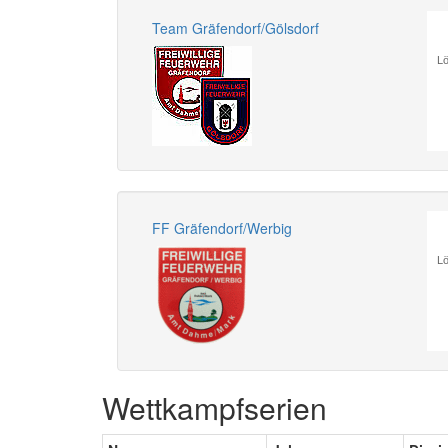
Team Gräfendorf/Gölsdorf
Lö
FF Gräfendorf/Werbig
Lö
Wettkampfserien