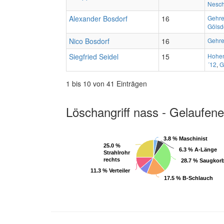
Nesch
Alexander Bosdorf
16
Gehre
Gölsd
Nico Bosdorf
16
Gehre
Siegfried Seidel
15
Hohen
´12
,
G
1 bis 10 von 41 Einträgen
Löschangriff nass - Gelaufene
3.8 % Maschinist
3.8 % Maschinist
25.0 %
25.0 %
6.3 % A-Länge
6.3 % A-Länge
Strahlrohr
Strahlrohr
rechts
rechts
28.7 % Saugkor
28.7 % Saugkor
11.3 % Verteiler
11.3 % Verteiler
17.5 % B-Schlauch
17.5 % B-Schlauch