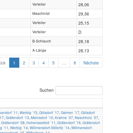
Verteiler
28,06
Maschinist
29,36
Verteiler
25,15
Verteiler
D
B-Schlauch
28,18
A-Länge
28,13
ück
1
2
3
4
5
…
8
Nächste
Suchen
endorf ´11
,
Werbig ´15
,
Gölsdorf ´17
,
Gehren ´17
,
Gölsdorf
´17
,
Gräfendorf ´13
,
Meinsdorf ´10
,
Krahne ´07
,
Neschholz ´07
,
,
Gräfendorf ´08
,
Hohenseefeld ´11
,
Gräfendorf ´16
,
Gräfendorf
g ´11
,
Werbig ´14
,
Willmersdorf-Stöbritz ´14
,
Willmersdorf-
hwanebeck ´15
,
Wittenberg ´14