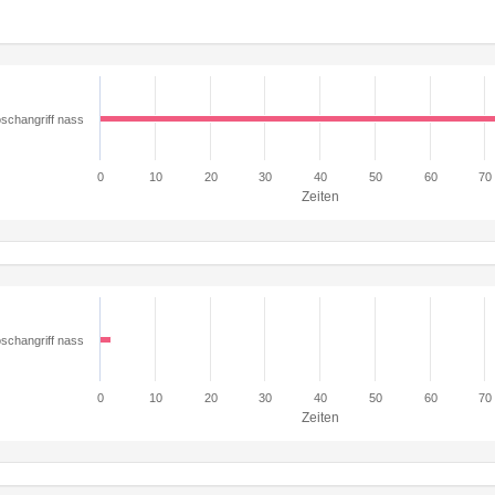
schangriff nass
0
10
20
30
40
50
60
70
Zeiten
schangriff nass
0
10
20
30
40
50
60
70
Zeiten