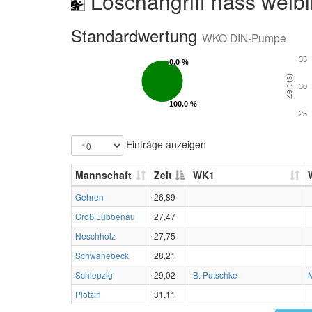
Löschangriff nass weibl
Standardwertung
WKO DIN-Pumpe
35
0.0 %
0.0 %
Zeit (s)
30
100.0 %
100.0 %
25
Einträge anzeigen
Mannschaft
Zeit
WK1
Gehren
26,89
Groß Lübbenau
27,47
Neschholz
27,75
Schwanebeck
28,21
Schlepzig
29,02
B. Putschke
Plötzin
31,11