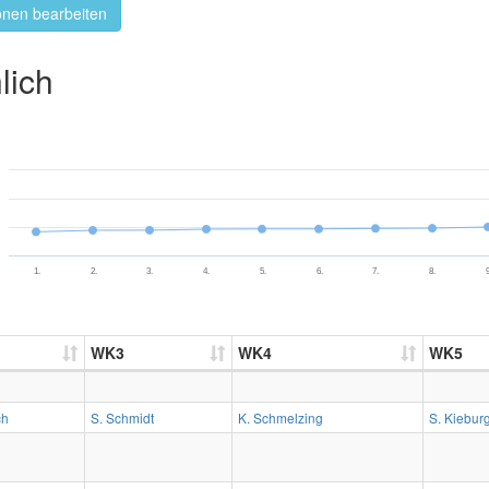
onen bearbeiten
lich
1.
2.
3.
4.
5.
6.
7.
8.
9
WK3
WK4
WK5
ch
S. Schmidt
K. Schmelzing
S. Kiebur