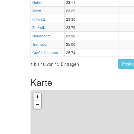
Gehren
23,11
Ihlow
23,29
Krimnitz
23,30
Zerkwitz
23,79
Neuendorf
23,98
Tremsdorf
25,06
Groß Lübbenau
25,74
Positi
1 bis 10 von 15 Einträgen
Karte
+
−