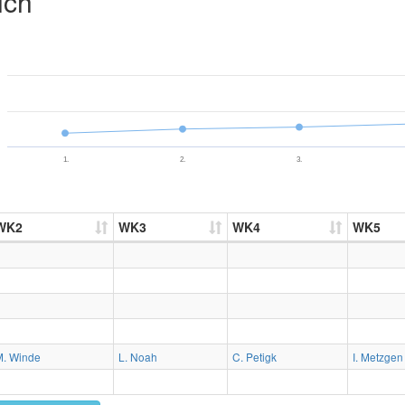
ich
1.
2.
3.
WK2
WK3
WK4
WK5
M. Winde
L. Noah
C. Petigk
I. Metzgen