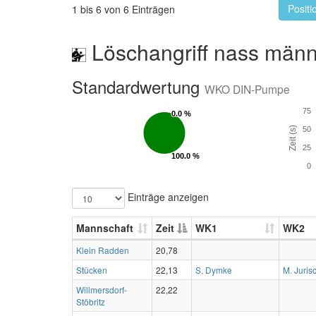
Positi
1 bis 6 von 6 Einträgen
Löschangriff nass männ
Standardwertung
WKO DIN-Pumpe
75
0.0 %
0.0 %
Zeit (s)
50
25
100.0 %
100.0 %
0
Einträge anzeigen
Mannschaft
Zeit
WK1
WK2
Klein Radden
20,78
Stücken
22,13
S. Dymke
M. Juris
Willmersdorf-
22,22
Stöbritz