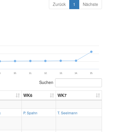
Zurück
1
Nächste
.
10.
11.
12.
13.
14.
15.
Suchen
WK6
WK7
g
P. Spahn
T. Seelmann