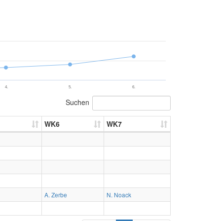
4.
5.
6.
Suchen
WK6
WK7
A. Zerbe
N. Noack