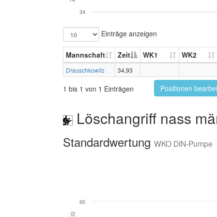
34
Einträge anzeigen
Mannschaft
Zeit
WK1
WK2
Drauschkowitz
34,93
Positionen bearbe
1 bis 1 von 1 Einträgen
Löschangriff nass mä
Standardwertung
WKO DIN-Pumpe
60