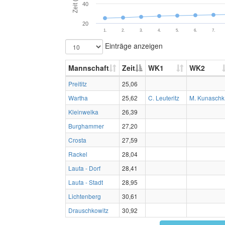
Zeit (s)
40
20
1.
2.
3.
4.
5.
6.
7.
Einträge anzeigen
Mannschaft
Zeit
WK1
WK2
Preititz
25,06
Wartha
25,62
C. Leuteritz
M. Kunaschk
Kleinwelka
26,39
Burghammer
27,20
Crosta
27,59
Rackel
28,04
Lauta - Dorf
28,41
Lauta - Stadt
28,95
Lichtenberg
30,61
Drauschkowitz
30,92