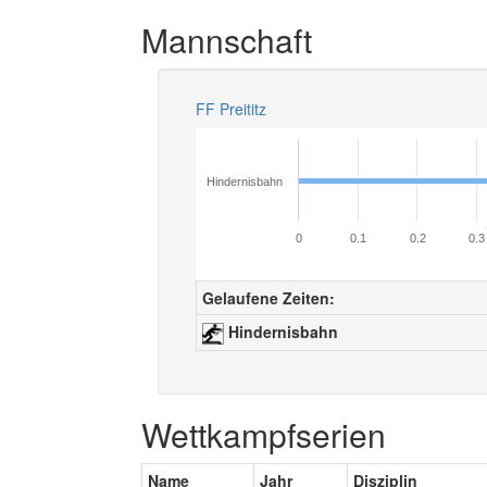
Mannschaft
FF Preititz
Hindernisbahn
0
0.1
0.2
0.3
Gelaufene Zeiten:
Hindernisbahn
Wettkampfserien
Name
Jahr
Disziplin