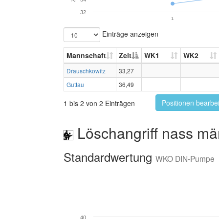
32
1.
Einträge anzeigen
Mannschaft
Zeit
WK1
WK2
Drauschkowitz
33,27
Guttau
36,49
Positionen bearbe
1 bis 2 von 2 Einträgen
Löschangriff nass mä
Standardwertung
WKO DIN-Pumpe
40