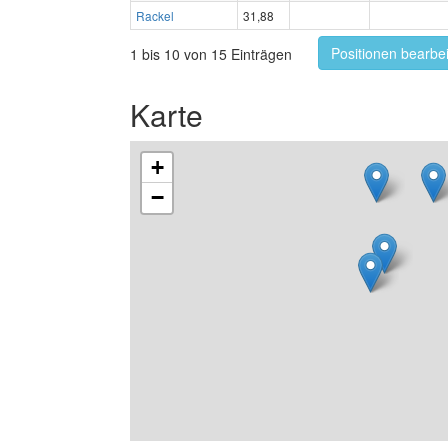
Rackel
31,88
Positionen bearbe
1 bis 10 von 15 Einträgen
Karte
+
−