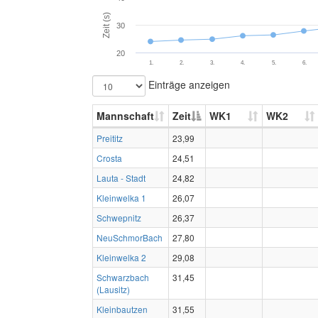
Zeit (s)
30
20
1.
2.
3.
4.
5.
6.
Einträge anzeigen
Mannschaft
Zeit
WK1
WK2
Preititz
23,99
Crosta
24,51
Lauta - Stadt
24,82
Kleinwelka 1
26,07
Schwepnitz
26,37
NeuSchmorBach
27,80
Kleinwelka 2
29,08
Schwarzbach
31,45
(Lausitz)
Kleinbautzen
31,55