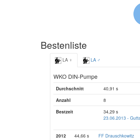
Bestenliste
LA ♀
LA ♂
WKO DIN-Pumpe
Durchschnitt
40,91 s
Anzahl
8
Bestzeit
34,29 s
23.06.2013 - Gutta
2012
44,66 s
FF Drauschkowitz