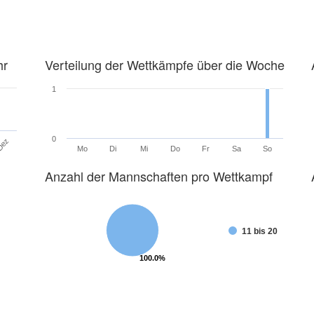
hr
Verteilung der Wettkämpfe über die Woche
1
0
Dez
Mo
Di
Mi
Do
Fr
Sa
So
Anzahl der Mannschaften pro Wettkampf
11 bis 20
100.0%
100.0%