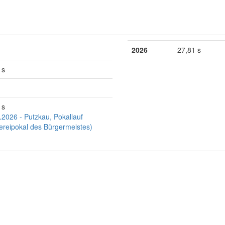
2026
27,81 s
 s
 s
.2026 - Putzkau, Pokallauf
ereipokal des Bürgermeistes)