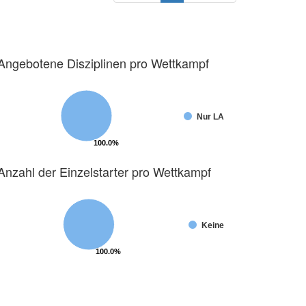
Angebotene Disziplinen pro Wettkampf
Nur LA
100.0%
100.0%
Anzahl der Einzelstarter pro Wettkampf
Keine
100.0%
100.0%