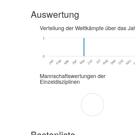
Auswertung
Verteilung der Wettkämpfe über das Ja
1
0
Jan
Feb
Mär
Apr
Mai
Jun
Jul
Aug
Sep
Okt
Nov
Mannschaftswertungen der
Einzeldisziplinen
Bestenliste