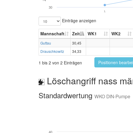
30
1.
Einträge anzeigen
Mannschaft
Zeit
WK1
WK2
Guttau
30,45
Drauschkowitz
34,33
Positionen bearbe
1 bis 2 von 2 Einträgen
Löschangriff nass mä
Standardwertung
WKO DIN-Pumpe
40