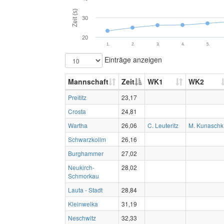
Zeit (s)
30
20
1.
2.
3.
4.
5.
Einträge anzeigen
Mannschaft
Zeit
WK1
WK2
Preititz
23,17
Crosta
24,81
Wartha
26,06
C. Leuteritz
M. Kunaschk
Schwarzkollm
26,16
Burghammer
27,02
Neukirch-
28,02
Schmorkau
Lauta - Stadt
28,84
Kleinwelka
31,19
Neschwitz
32,33