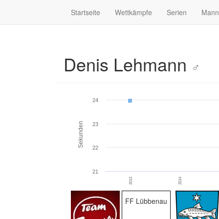
Startseite
Wettkämpfe
Serien
Mann
Denis Lehmann
♂
24
Sekunden
23
22
21
2013
2014
FF Lübbenau