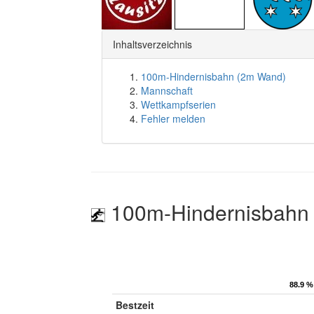
Inhaltsverzeichnis
100m-Hindernisbahn (2m Wand)
Mannschaft
Wettkampfserien
Fehler melden
100m-Hindernisbahn
88.9 %
88.9 %
Bestzeit