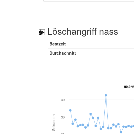
Löschangriff nass
Bestzeit
Durchschnitt
90.9 %
90.9 %
40
Sekunden
30