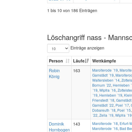
1 bis 10 von 186 Einträgen
Löschangriff nass - Mannsc
Einträge anzeigen
Person
Läufe
Wettkämpfe
Robin
163
Marolterode ´19
,
Marolte
Gamstädt ´19
,
Maroltero
König
Waltersleben ´14
,
Zottels
Bornum ´22
,
Hemleben ´
´19
,
Wipfra ´16
,
Zottelste
´19
,
Hemleben ´19
,
Klei
Frienstedt ´18
,
Gamstädt
Gamstädt ´22
,
Poel ´17
,
Dobareuth ´18
,
Poel ´15
´22
,
Zella ´19
,
Wipfra ´19
Dominik
143
Marolterode ´18
,
Erfurt-
Marolterode ´16
,
Bad Ber
Hornbogen