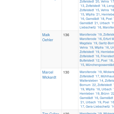
Zottelstedt ´20
,
Vehra ´1
´13
,
Zottelstedt ´18
,
Leng
Zottelstedt ´15
,
Vehra ´1
´15
,
Wipfra ´21
,
Hemlebe
´16
,
Gamstädt ´18
,
Poel 
Gamstädt ´21
,
Urbach ´1
Liebschwitz ´16
,
Marolte
Maik
136
Marolterode ´19
,
Zottelst
Marolterode ´16
,
Erfurt-
Oehler
Magdala ´19
,
Garitz-Bor
Vehra ´19
,
Wipfra ´16
,
Ur
Zottelstedt ´19
,
Hemleben
Zottelstedt ´16
,
Friensted
Buttelstedt ´12
,
Poel ´18
´15
,
Münchengosserstädt
Marcel
130
Marolterode ´19
,
Wickers
Zottelstedt ´17
,
Mühlhaus
Wickardt
Waltersleben ´14
,
Zottels
Bornum ´22
,
Zottelstedt 
´19
,
Wipfra ´16
,
Urbach ´
Hemleben ´19
,
Brünn ´2
Gamstädt ´16
,
Gamstädt 
´21
,
Urbach ´19
,
Poel ´1
´17
,
Gera-Liebschwitz ´1
Tim Cyliax
120
Marolterode ´19
,
Wickers