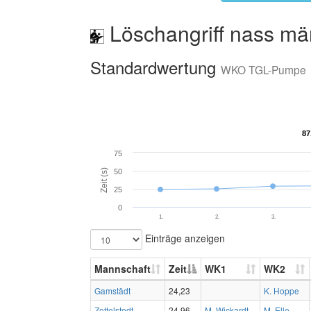
Löschangriff nass mä
Standardwertung
WKO TGL-Pumpe
87
87
75
Zeit (s)
50
25
0
1.
2.
3.
Einträge anzeigen
Mannschaft
Zeit
WK1
WK2
Gamstädt
24,23
K. Hoppe
Zottelstedt
24,96
M. Wickardt
M. Elle