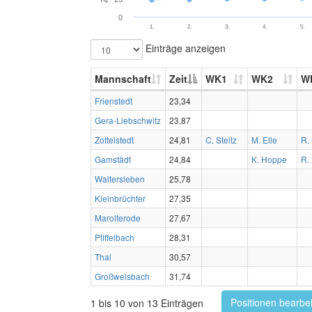
0
1.
2.
3.
4.
5.
Einträge anzeigen
Mannschaft
Zeit
WK1
WK2
W
Frienstedt
23,34
Gera-Liebschwitz
23,87
Zottelstedt
24,81
C. Steitz
M. Elle
R.
Gamstädt
24,84
K. Hoppe
R.
Waltersleben
25,78
Kleinbrüchter
27,35
Marolterode
27,67
Pfiffelbach
28,31
Thal
30,57
Großwelsbach
31,74
Positionen bearbe
1 bis 10 von 13 Einträgen