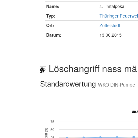
Name:
4. Ilmtalpokal
Typ:
Thüringer Feuerwe
Ort:
Zottelstedt
Datum:
13.06.2015
Löschangriff nass mä
Standardwertung
WKO DIN-Pumpe
80.
80.
75
Zeit (s)
50
25