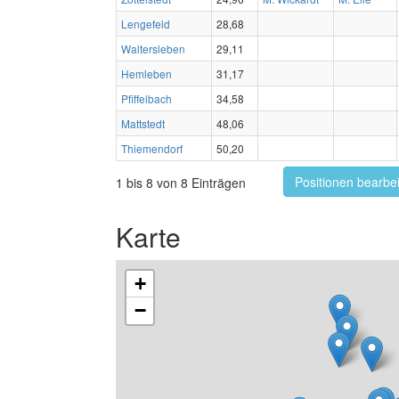
Lengefeld
28,68
Waltersleben
29,11
Hemleben
31,17
Pfiffelbach
34,58
Mattstedt
48,06
Thiemendorf
50,20
Positionen bearbe
1 bis 8 von 8 Einträgen
Karte
+
−