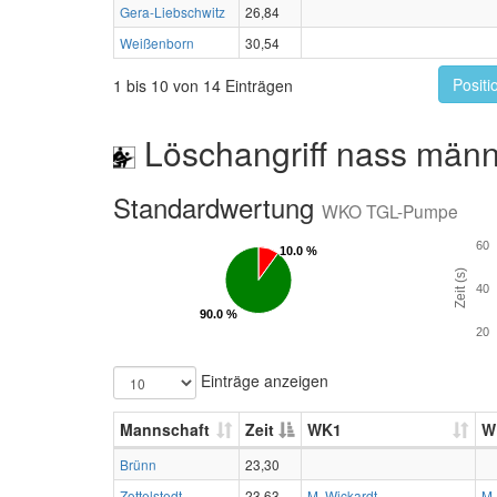
Gera-Liebschwitz
26,84
Weißenborn
30,54
Positi
1 bis 10 von 14 Einträgen
Löschangriff nass männ
Standardwertung
WKO TGL-Pumpe
60
10.0 %
10.0 %
Zeit (s)
40
90.0 %
90.0 %
20
Einträge anzeigen
Mannschaft
Zeit
WK1
W
Brünn
23,30
Zottelstedt
23,63
M. Wickardt
M.