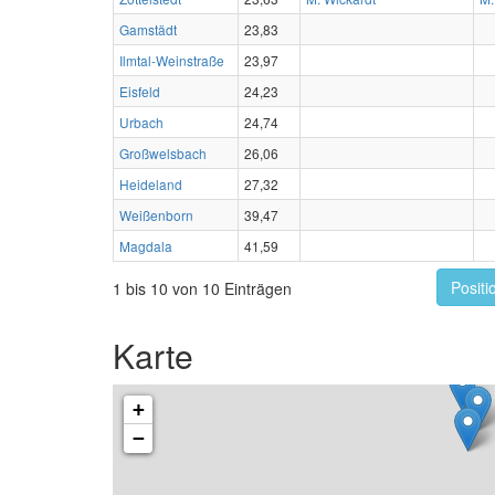
Gamstädt
23,83
Ilmtal-Weinstraße
23,97
Eisfeld
24,23
Urbach
24,74
Großwelsbach
26,06
Heideland
27,32
Weißenborn
39,47
Magdala
41,59
Positi
1 bis 10 von 10 Einträgen
Karte
+
−