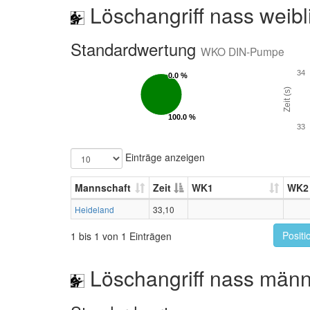
Löschangriff nass weibl
Standardwertung
WKO DIN-Pumpe
34
0.0 %
0.0 %
Zeit (s)
100.0 %
100.0 %
33
Einträge anzeigen
Mannschaft
Zeit
WK1
WK2
Heideland
33,10
Positi
1 bis 1 von 1 Einträgen
Löschangriff nass männ