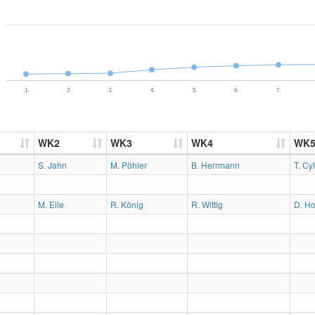
1.
2.
3.
4.
5.
6.
7.
WK2
WK3
WK4
WK
S. Jahn
M. Pöhler
B. Herrmann
T. Cy
M. Elle
R. König
R. Wittig
D. H