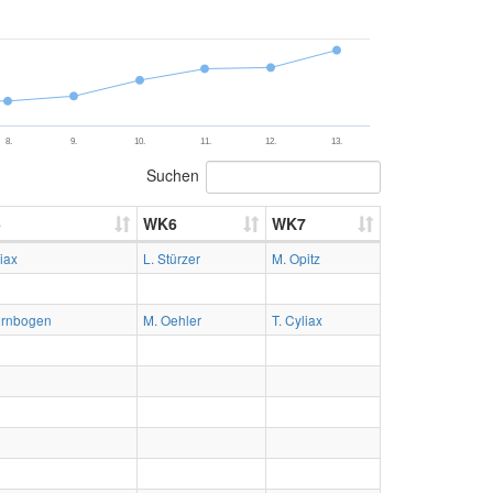
8.
9.
10.
11.
12.
13.
Suchen
5
WK6
WK7
liax
L. Stürzer
M. Opitz
ornbogen
M. Oehler
T. Cyliax