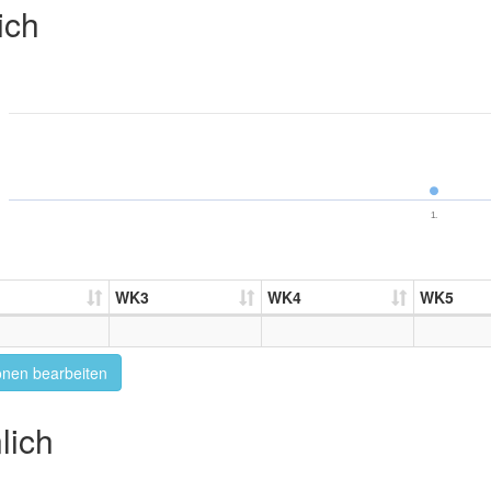
ich
1.
WK3
WK4
WK5
onen bearbeiten
lich