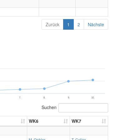
Zurück
1
2
Nächste
7.
8.
9.
10.
Suchen
WK6
WK7
M. Oehler
T. Cyliax