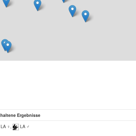
thaltene Ergebnisse
LA ♀,
LA ♂