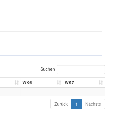
Suchen
WK6
WK7
Zurück
1
Nächste