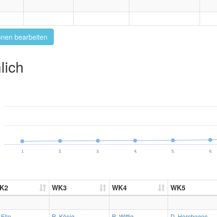
onen bearbeiten
lich
1.
2.
3.
4.
5.
6.
K2
WK3
WK4
WK5
 Elle
R. König
R. Wittig
D. Hornbogen