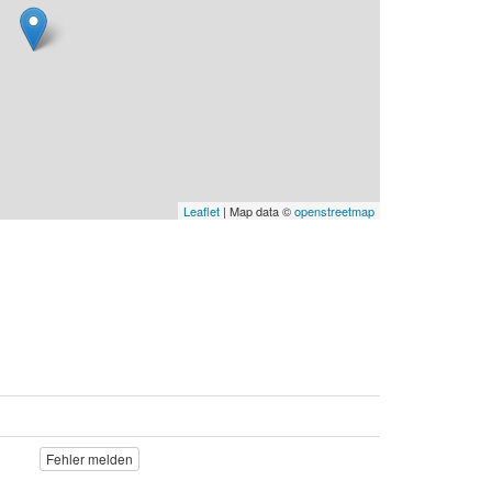
Leaflet
| Map data ©
openstreetmap
Fehler melden