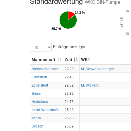
Standardwertung
WKO DIN-Pumpe
40
14.3 %
14.3 %
Zeit (s)
85.7 %
85.7 %
20
Einträge anzeigen
Mannschaft
Zeit
WK1
Niederalbertsdorf
22,23
M. Schwarzenberger
Gamstädt
22,40
Zottelstedt
22,52
M. Wickardt
Brünn
23,82
Heideland
24,73
Ilmtal-Weinstraße
25,28
Vehra
25,63
Urbach
25,69