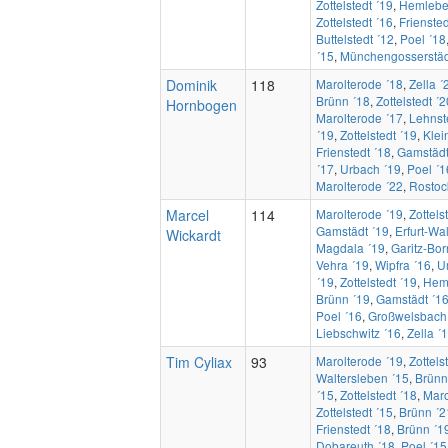
Zottelstedt ´19
,
Hemlebe
Zottelstedt ´16
,
Friensted
Buttelstedt ´12
,
Poel ´18
´15
,
Münchengosserstäd
Dominik
118
Marolterode ´18
,
Zella ´
Brünn ´18
,
Zottelstedt ´2
Hornbogen
Marolterode ´17
,
Lehnst
´19
,
Zottelstedt ´19
,
Klei
Frienstedt ´18
,
Gamstädt
´17
,
Urbach ´19
,
Poel ´1
Marolterode ´22
,
Rostoc
Marcel
114
Marolterode ´19
,
Zottels
Gamstädt ´19
,
Erfurt-Wa
Wickardt
Magdala ´19
,
Garitz-Bo
Vehra ´19
,
Wipfra ´16
,
U
´19
,
Zottelstedt ´19
,
Hem
Brünn ´19
,
Gamstädt ´1
Poel ´16
,
Großwelsbach
Liebschwitz ´16
,
Zella ´
Tim Cyliax
93
Marolterode ´19
,
Zottels
Waltersleben ´15
,
Brünn
´15
,
Zottelstedt ´18
,
Maro
Zottelstedt ´15
,
Brünn ´2
Frienstedt ´18
,
Brünn ´1
Dobareuth ´18
,
Poel ´15