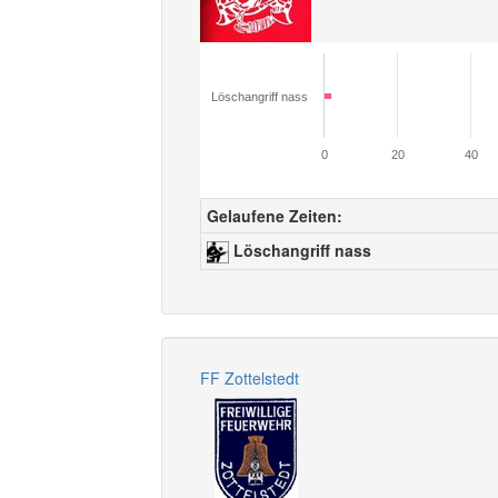
Löschangriff nass
0
20
40
Gelaufene Zeiten:
Löschangriff nass
FF Zottelstedt