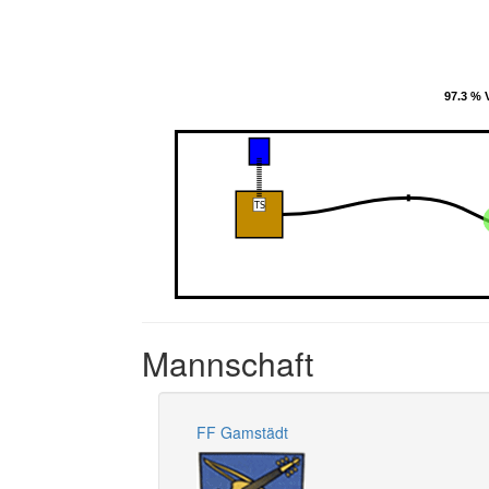
97.3 % V
97.3 % V
Mannschaft
FF Gamstädt