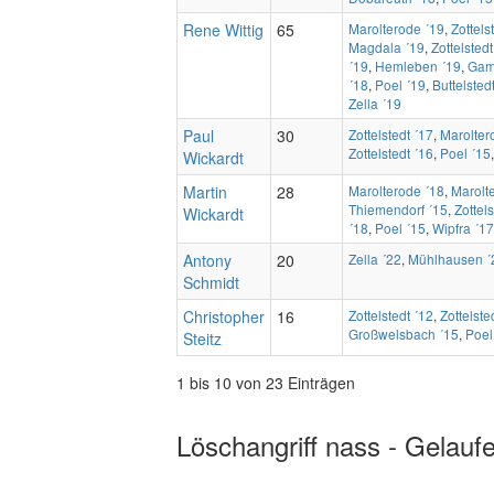
Rene Wittig
65
Marolterode ´19
,
Zottels
Magdala ´19
,
Zottelstedt
´19
,
Hemleben ´19
,
Gam
´18
,
Poel ´19
,
Buttelsted
Zella ´19
Paul
30
Zottelstedt ´17
,
Marolter
Zottelstedt ´16
,
Poel ´15
Wickardt
Martin
28
Marolterode ´18
,
Marolt
Thiemendorf ´15
,
Zottels
Wickardt
´18
,
Poel ´15
,
Wipfra ´17
Antony
20
Zella ´22
,
Mühlhausen ´
Schmidt
Christopher
16
Zottelstedt ´12
,
Zottelste
Großwelsbach ´15
,
Poel
Steitz
1 bis 10 von 23 Einträgen
Löschangriff nass - Gelauf