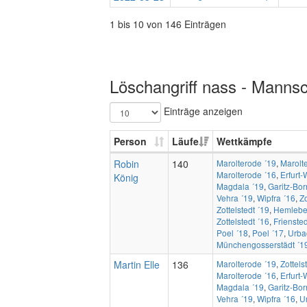
1 bis 10 von 146 Einträgen
Löschangriff nass - Mannsc
Einträge anzeigen
Person
Läufe
Wettkämpfe
Robin
140
Marolterode ´19
,
Marolt
Marolterode ´16
,
Erfurt-
König
Magdala ´19
,
Garitz-Bo
Vehra ´19
,
Wipfra ´16
,
Zo
Zottelstedt ´19
,
Hemlebe
Zottelstedt ´16
,
Friensted
Poel ´18
,
Poel ´17
,
Urba
Münchengosserstädt ´1
Martin Elle
136
Marolterode ´19
,
Zottels
Marolterode ´16
,
Erfurt-
Magdala ´19
,
Garitz-Bo
Vehra ´19
,
Wipfra ´16
,
U