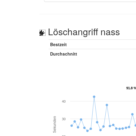
Löschangriff nass
Bestzeit
Durchschnitt
91.8 
91.8 
40
Sekunden
30