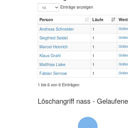
Einträge anzeigen
Person
Läufe
Wett
Andreas Schneider
1
Gräfe
Siegfried Seidel
1
Gräfe
Marcel Heinrich
1
Gräfe
Klaus Grahl
1
Gräfe
Matthias Liske
1
Gräfe
Fabian Sernow
1
Gräfe
1 bis 6 von 6 Einträgen
Löschangriff nass - Gelaufene