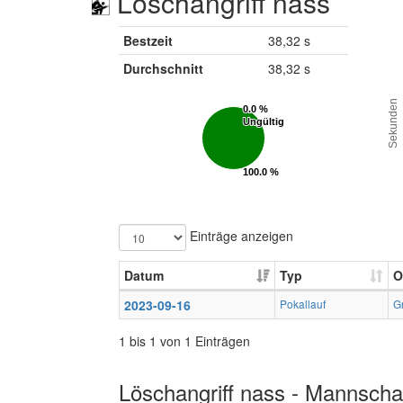
Löschangriff nass
Bestzeit
38,32 s
Durchschnitt
38,32 s
Sekunden
0.0 %
0.0 %
Ungültig
Ungültig
100.0 %
100.0 %
Gültig
Gültig
Einträge anzeigen
Datum
Typ
O
2023-09-16
Pokallauf
G
1 bis 1 von 1 Einträgen
Löschangriff nass - Mannschaf