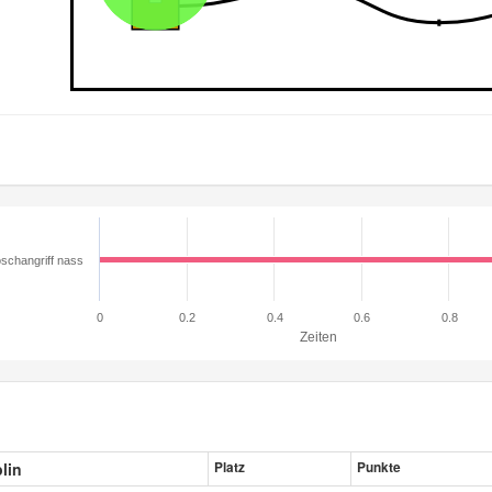
schangriff nass
0
0.2
0.4
0.6
0.8
Zeiten
plin
Platz
Punkte