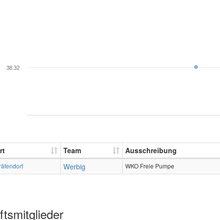
38.32
rt
Team
Ausschreibung
räfendorf
Werbig
WKO Freie Pumpe
tsmitglieder