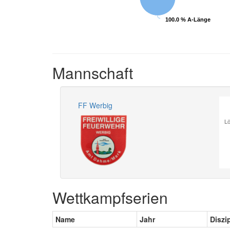
100.0 % A-Länge
100.0 % A-Länge
Mannschaft
FF Werbig
Lö
Wettkampfserien
Name
Jahr
Diszi