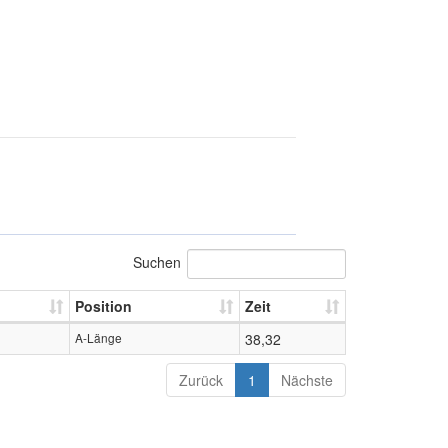
Suchen
Position
Zeit
A-Länge
38,32
Zurück
1
Nächste