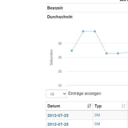
94.4 
94.4 
Bestzeit
Durchschnitt
30
Sekunden
25
20
15
Einträge anzeigen
Datum
Typ
2012-07-25
DM
2012-07-25
DM