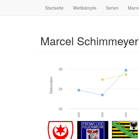
Startseite
Wettkämpfe
Serien
Mann
Marcel Schimmeye
30
Sekunden
25
20
2005
2006
2007