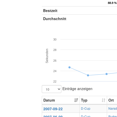
88.9 %
88.9 %
Bestzeit
Durchschnitt
30
28
Sekunden
26
24
22
Einträge anzeigen
Datum
Typ
Ort
2007-09-22
D-Cup
Narsd
2007-06-09
D-Cup
Burke