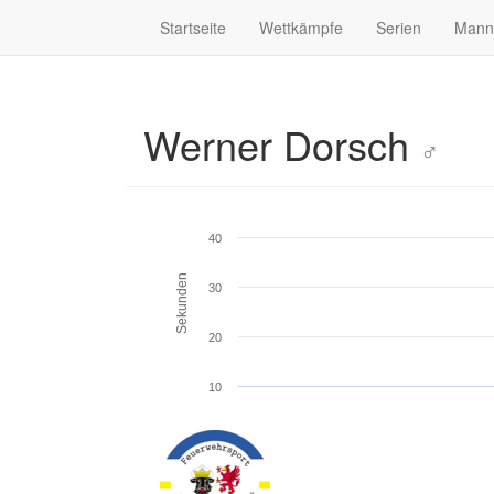
Startseite
Wettkämpfe
Serien
Mann
Werner Dorsch
♂
40
Sekunden
30
20
10