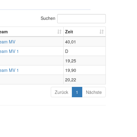
Suchen
eam
Zeit
eam MV
40,01
eam MV 1
D
19,25
eam MV 1
19,90
20,22
Zurück
1
Nächste