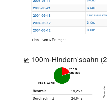
2005-06-11
D-Cup
2005-05-21
D-Cup
2004-09-18
Landesaussch
2004-06-12
D-Cup
2004-06-12
D-Cup
1 bis 6 von 6 Einträgen
100m-Hindernisbahn (
20.0 %
20.0 %
Ungültig
Ungültig
80.0 % Gültig
80.0 % Gültig
Sekunden
Bestzeit
19,25 s
Durchschnitt
24,84 s