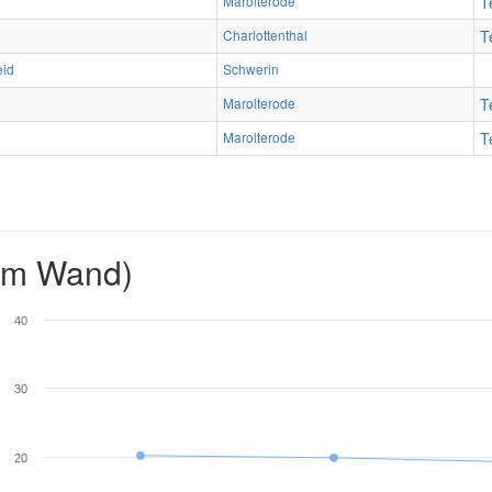
Marolterode
T
Charlottenthal
T
eid
Schwerin
Marolterode
T
Marolterode
T
2m Wand)
40
30
20