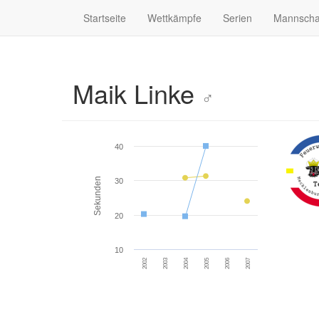
Startseite
Wettkämpfe
Serien
Mannscha
Maik Linke
♂
40
Sekunden
30
20
10
2002
2003
2004
2005
2006
2007