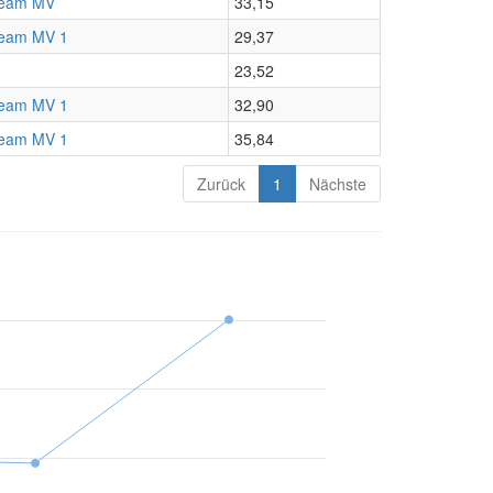
eam MV
33,15
eam MV 1
29,37
23,52
eam MV 1
32,90
eam MV 1
35,84
Zurück
1
Nächste