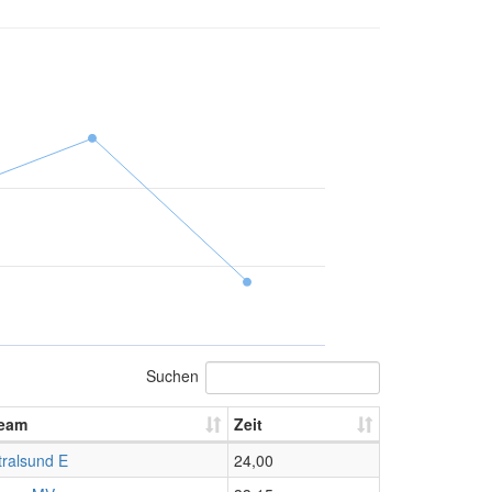
Suchen
eam
Zeit
tralsund E
24,00