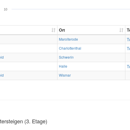
10
Ort
T
Marolterode
T
Charlottenthal
T
eid
Schwerin
Halle
T
eid
Wismar
ersteigen (3. Etage)