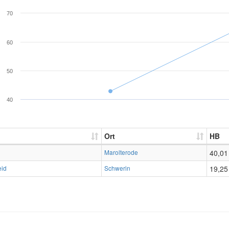
70
60
50
40
Ort
HB
Marolterode
40,01
eid
Schwerin
19,25