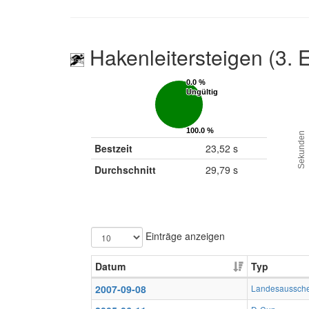
Hakenleitersteigen (3. 
0.0 %
0.0 %
Ungültig
Ungültig
100.0 %
100.0 %
Sekunden
Gültig
Gültig
Bestzeit
23,52 s
Durchschnitt
29,79 s
Einträge anzeigen
Datum
Typ
2007-09-08
Landesaussch