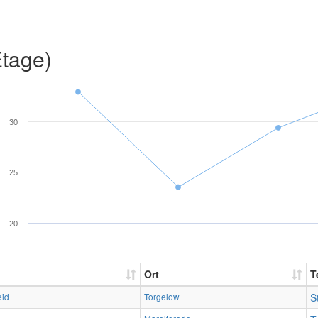
Etage)
30
25
20
Ort
T
eid
Torgelow
S