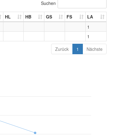
Suchen
HL
HB
GS
FS
LA
1
1
Zurück
1
Nächste