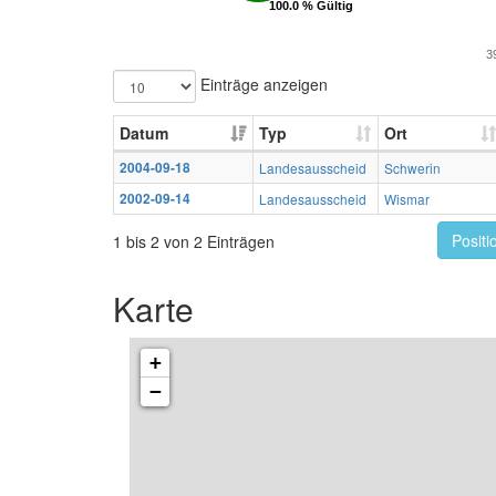
100.0 % Gültig
100.0 % Gültig
3
Einträge anzeigen
Datum
Typ
Ort
2004-09-18
Landesausscheid
Schwerin
2002-09-14
Landesausscheid
Wismar
Positi
1 bis 2 von 2 Einträgen
Karte
+
−