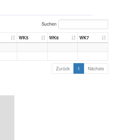
Suchen
WK5
WK6
WK7
Zurück
1
Nächste