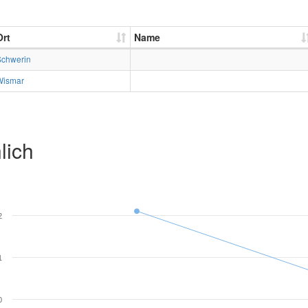
Ort
Name
Schwerin
Wismar
lich
2
1
0