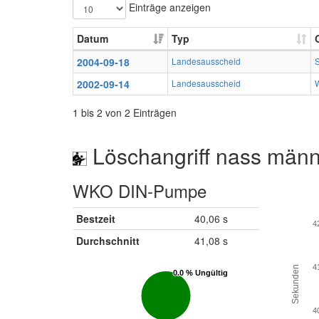
Einträge anzeigen
Datum
Typ
2004-09-18
Landesausscheid
2002-09-14
Landesausscheid
1 bis 2 von 2 Einträgen
Löschangriff nass männ
WKO DIN-Pumpe
Bestzeit
40,06 s
4
Durchschnitt
41,08 s
4
Sekunden
0.0 % Ungültig
0.0 % Ungültig
4