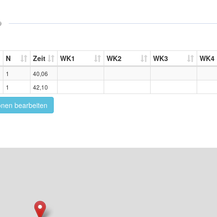
9
N
Zeit
WK1
WK2
WK3
WK4
1
40,06
1
42,10
onen bearbeiten