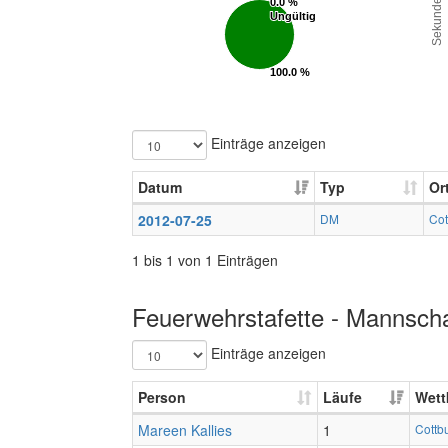
Sekunden
0.0 %
0.0 %
Ungültig
Ungültig
100.0 %
100.0 %
Gültig
Gültig
Einträge anzeigen
Datum
Typ
Or
2012-07-25
DM
Cot
1 bis 1 von 1 Einträgen
Feuerwehrstafette - Mannscha
Einträge anzeigen
Person
Läufe
Wett
Mareen Kallies
1
Cottb