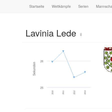
Startseite
Wettkämpfe
Serien
Mannscha
Lavinia Lede
♀
26
Sekunden
25
2010
2011
2012
2013