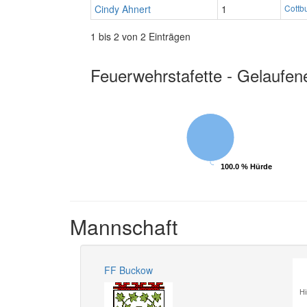
Cindy Ahnert
1
Cottb
1 bis 2 von 2 Einträgen
Feuerwehrstafette - Gelaufen
100.0 % Hürde
100.0 % Hürde
Mannschaft
FF Buckow
Hi