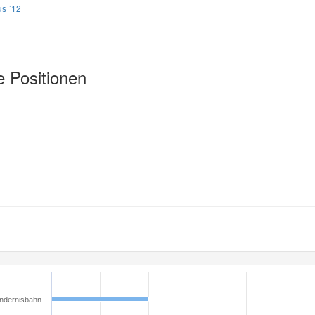
us ´12
e Positionen
ndernisbahn