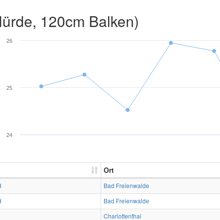
ürde, 120cm Balken)
26
25
24
Ort
d
Bad Freienwalde
d
Bad Freienwalde
Charlottenthal