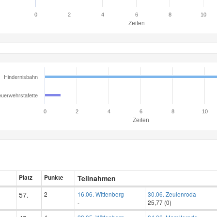
0
2
4
6
8
10
Zeiten
Hindernisbahn
uerwehrstafette
0
2
4
6
8
10
Zeiten
Platz
Punkte
Teilnahmen
57.
2
16.06. Wittenberg
30.06. Zeulenroda
-
25,77 (0)