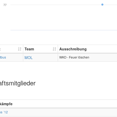
77
t
Team
Ausschreibung
tbus
MOL
WKO - Feuer löschen
ftsmitglieder
kämpfe
us ´12