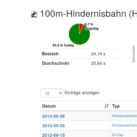
100m-Hindernisbahn (H
6.7 %
6.7 %
Ungültig
Ungültig
93.3 % Gültig
93.3 % Gültig
Sekunden
Bestzeit
24,19 s
Durchschnitt
25,84 s
Einträge anzeigen
Datum
Typ
2013-05-26
Kreisausschei
2013-05-26
Kreisausschei
2012-09-15
D-Cup