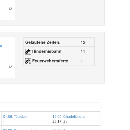
12
Gelaufene Zeiten:
12
Hindernisbahn
11
Feuerwehrstafette
1
12
01.09. Tüttleben
15.09. Charlottenthal
-
25,17 (2)