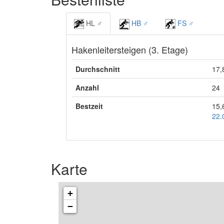
HL ♂
HB ♂
FS ♂
Hakenleitersteigen (3. Etage)
Durchschnitt
17,
Anzahl
24
Bestzeit
15,
22.
Karte
+
−