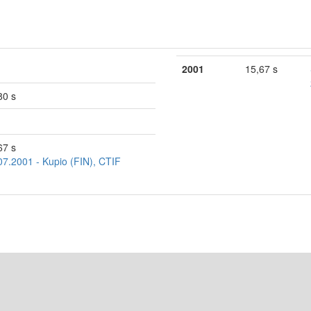
2001
15,67 s
80 s
67 s
07.2001 - Kupio (FIN), CTIF