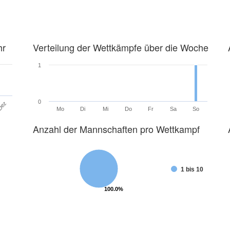
hr
Verteilung der Wettkämpfe über die Woche
1
0
Dez
Mo
Di
Mi
Do
Fr
Sa
So
Anzahl der Mannschaften pro Wettkampf
1 bis 10
100.0%
100.0%