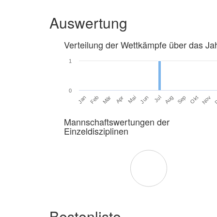
Auswertung
Verteilung der Wettkämpfe über das Ja
1
0
Jan
Feb
Mär
Apr
Mai
Jun
Jul
Aug
Sep
Okt
Nov
Mannschaftswertungen der
Einzeldisziplinen
Bestenliste