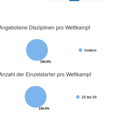
Angebotene Disziplinen pro Wettkampf
Andere
100.0%
100.0%
Anzahl der Einzelstarter pro Wettkampf
25 bis 50
100.0%
100.0%