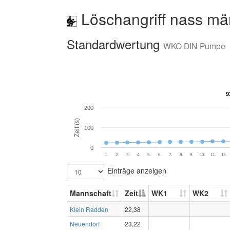
Löschangriff nass mä
Standardwertung
WKO DIN-Pumpe
9
9
200
Zeit (s)
100
0
1.
2.
3.
4.
5.
6.
7.
8.
9.
10.
11.
12.
Einträge anzeigen
Mannschaft
Zeit
WK1
WK2
Klein Radden
22,38
Neuendorf
23,22