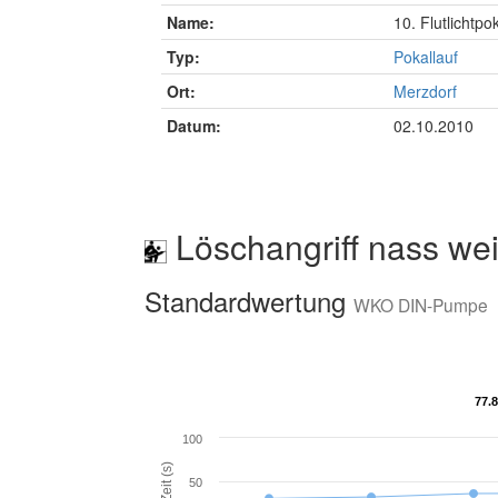
Name:
10. Flutlichtpo
Typ:
Pokallauf
Ort:
Merzdorf
Datum:
02.10.2010
Löschangriff nass wei
Standardwertung
WKO DIN-Pumpe
77.
77.
100
Zeit (s)
50