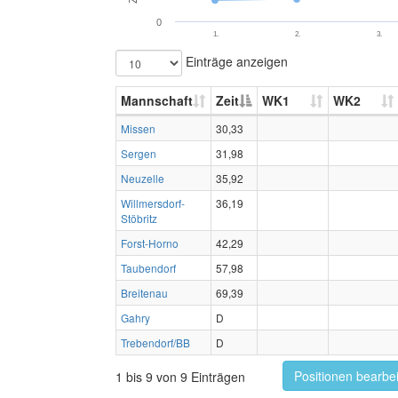
0
1.
2.
3.
Einträge anzeigen
Mannschaft
Zeit
WK1
WK2
Missen
30,33
Sergen
31,98
Neuzelle
35,92
Willmersdorf-
36,19
Stöbritz
Forst-Horno
42,29
Taubendorf
57,98
Breitenau
69,39
Gahry
D
Trebendorf/BB
D
Positionen bearbe
1 bis 9 von 9 Einträgen