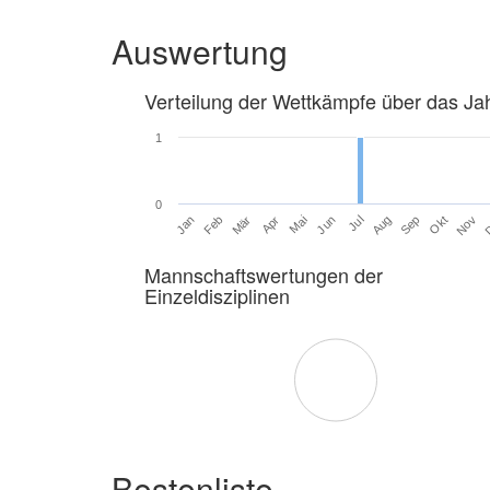
Auswertung
Verteilung der Wettkämpfe über das Ja
1
0
Jan
Feb
Mär
Apr
Mai
Jun
Jul
Aug
Sep
Okt
Nov
Mannschaftswertungen der
Einzeldisziplinen
Bestenliste