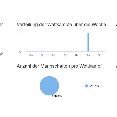
hr
Verteilung der Wettkämpfe über die Woche
1
0
Dez
Mo
Di
Mi
Do
Fr
Sa
So
Anzahl der Mannschaften pro Wettkampf
21 bis 30
100.0%
100.0%