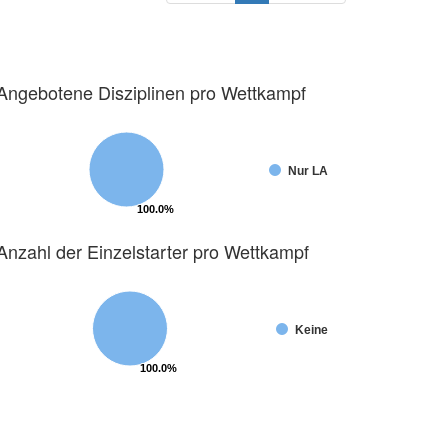
Angebotene Disziplinen pro Wettkampf
Nur LA
100.0%
100.0%
Anzahl der Einzelstarter pro Wettkampf
Keine
100.0%
100.0%