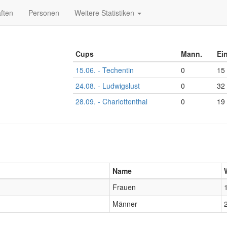
ften
Personen
Weitere Statistiken
Cups
Mann.
Ei
15.06. - Techentin
0
15
24.08. - Ludwigslust
0
32
28.09. - Charlottenthal
0
19
Name
Frauen
Männer