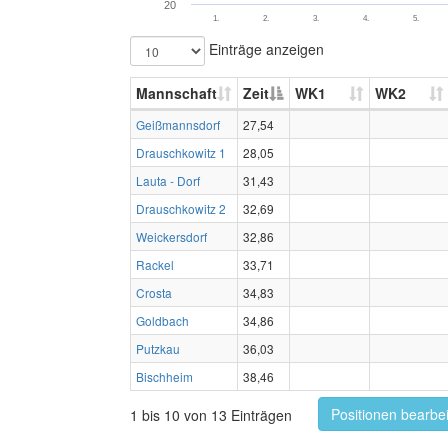
20
1.
2.
3.
4.
5.
Einträge anzeigen
Mannschaft
Zeit
WK1
WK2
Geißmannsdorf
27,54
Drauschkowitz 1
28,05
Lauta - Dorf
31,43
Drauschkowitz 2
32,69
Weickersdorf
32,86
Rackel
33,71
Crosta
34,83
Goldbach
34,86
Putzkau
36,03
Bischheim
38,46
Positionen bearbe
1 bis 10 von 13 Einträgen