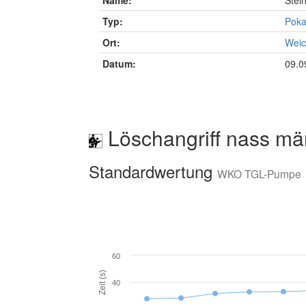
Name:
Stei
Typ:
Poka
Ort:
Weic
Datum:
09.0
Löschangriff nass mä
Standardwertung
WKO TGL-Pumpe
60
Zeit (s)
40