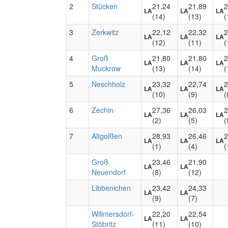
2
Stücken
21,24
21,89
2
LA
LA
LA
(14)
(13)
(
3
Zerkwitz
22,12
22,32
2
LA
LA
LA
(12)
(11)
(
4
Groß
21,80
21,80
2
LA
LA
LA
Muckrow
(13)
(14)
(
5
Neschholz
23,32
22,74
2
LA
LA
LA
(10)
(9)
(
6
Zechin
27,36
26,03
2
LA
LA
LA
(2)
(5)
(
7
Altgolßen
28,93
26,46
2
LA
LA
LA
(1)
(4)
(
Groß
23,46
21,90
LA
LA
Neuendorf
(8)
(12)
Libbenichen
23,42
24,33
LA
LA
(9)
(7)
Willmersdorf-
22,20
22,54
LA
LA
Stöbritz
(11)
(10)