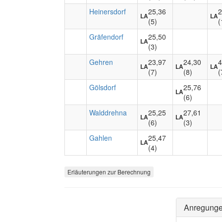
Heinersdorf
25,36
2
LA
LA
(5)
(
Gräfendorf
25,50
LA
(3)
Gehren
23,97
24,30
4
LA
LA
LA
(7)
(8)
(
Gölsdorf
25,76
LA
(6)
Walddrehna
25,25
27,61
LA
LA
(6)
(3)
Gahlen
25,47
LA
(4)
Erläuterungen zur Berechnung
Anregung