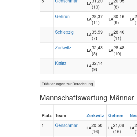
5
Genschmar
31,20
26,95
LA
LA
(10)
(8)
Gehren
28,37
30,16
2
LA
LA
LA
(11)
(9)
(
Schlepzig
35,59
28,40
LA
LA
(7)
(11)
Zerkwitz
32,43
28,48
LA
LA
(8)
(10)
Kittlitz
32,14
LA
(9)
Erläuterungen zur Berechnung
Mannschaftswertung Männer
Platz
Team
Zerkwitz
Gehren
Nes
1
Genschmar
20,50
21,08
2
LA
LA
LA
(16)
(16)
(