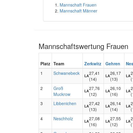
Mannschaft Frauen
Mannschaft Männer
Mannschaftswertung Frauen
Platz
Team
Zerkwitz
Gehren
Nes
1
Schwanebeck
27,41
26,17
2
LA
LA
LA
(14)
(13)
(
2
Groß
27,76
26,10
2
LA
LA
LA
Muckrow
(12)
(16)
(
3
Libbenichen
27,42
26,14
2
LA
LA
LA
(13)
(14)
(
4
Neschholz
27,08
27,55
2
LA
LA
LA
(16)
(12)
(