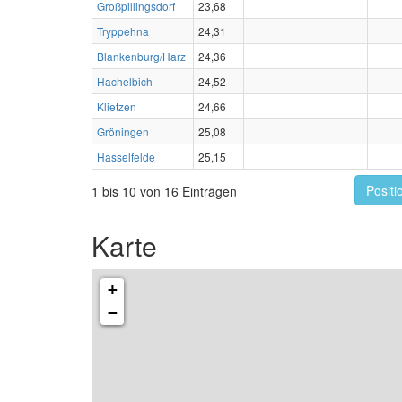
Großpillingsdorf
23,68
Tryppehna
24,31
Blankenburg/Harz
24,36
Hachelbich
24,52
Klietzen
24,66
Gröningen
25,08
Hasselfelde
25,15
Positi
1 bis 10 von 16 Einträgen
Karte
+
−