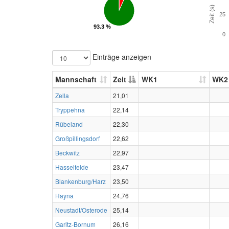
Zeit (s)
25
93.3 %
93.3 %
0
Einträge anzeigen
Mannschaft
Zeit
WK1
WK2
Zella
21,01
Tryppehna
22,14
Rübeland
22,30
Großpillingsdorf
22,62
Beckwitz
22,97
Hasselfelde
23,47
Blankenburg/Harz
23,50
Hayna
24,76
Neustadt/Osterode
25,14
Garitz-Bornum
26,16