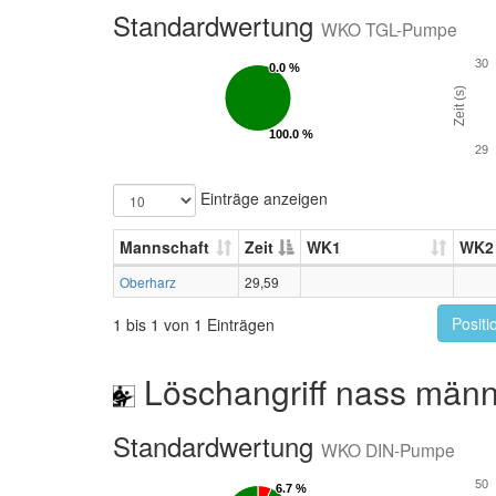
Standardwertung
WKO TGL-Pumpe
30
0.0 %
0.0 %
Zeit (s)
100.0 %
100.0 %
29
Einträge anzeigen
Mannschaft
Zeit
WK1
WK2
Oberharz
29,59
Positi
1 bis 1 von 1 Einträgen
Löschangriff nass männ
Standardwertung
WKO DIN-Pumpe
50
6.7 %
6.7 %