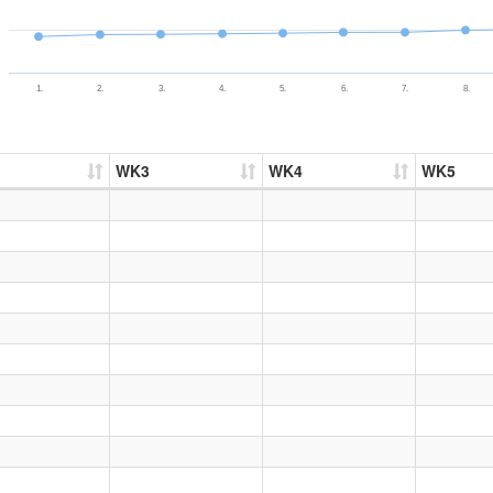
1.
2.
3.
4.
5.
6.
7.
8.
WK3
WK4
WK5