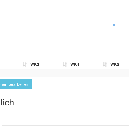
1.
WK3
WK4
WK5
onen bearbeiten
lich