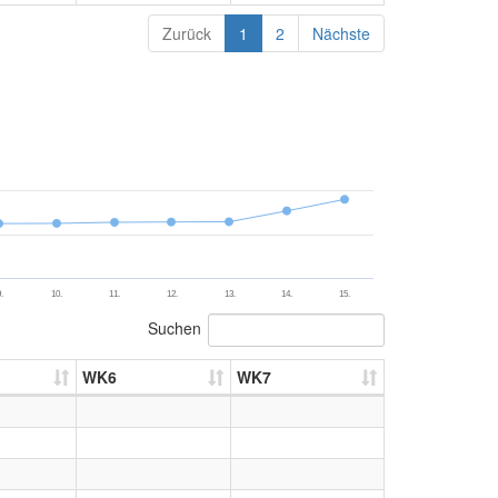
Zurück
1
2
Nächste
.
10.
11.
12.
13.
14.
15.
Suchen
WK6
WK7