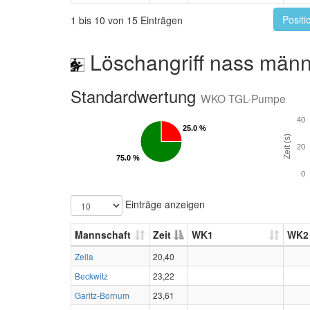
Positi
1 bis 10 von 15 Einträgen
Löschangriff nass männ
Standardwertung
WKO TGL-Pumpe
40
25.0 %
25.0 %
Zeit (s)
20
75.0 %
75.0 %
0
Einträge anzeigen
Mannschaft
Zeit
WK1
WK2
Zella
20,40
Beckwitz
23,22
Garitz-Bornum
23,61