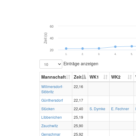
60
Zeit (s)
40
20
1.
2.
3.
4.
5.
Einträge anzeigen
Mannschaft
Zeit
WK1
WK2
Willmersdorf-
22,16
Stöbritz
Günthersdorf
22,17
Stücken
22,40
S. Dymke
E. Fechner
Libbenichen
25,19
Zauchwitz
25,90
Genschmar
25,92