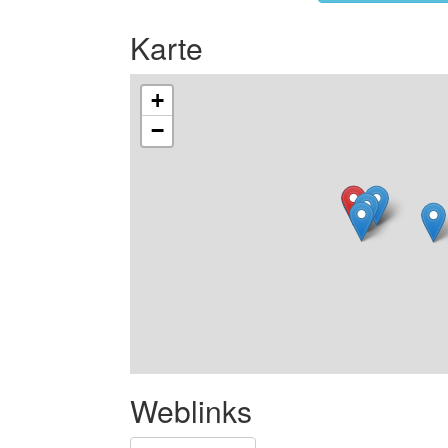
Karte
+
−
Weblinks