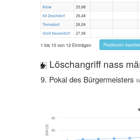
Ihlow
25,98
Alt Zeschdorf
26,48
Tremsdorf
26,59
Groß Neuendorf
27,39
Positionen bearbe
1 bis 10 von 12 Einträgen
Löschangriff nass mä
9. Pokal des Bürgermeisters
W
9
9
40
Zeit (s)
30