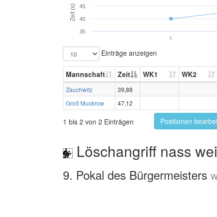
Zeit (s)
45
40
35
1.
Einträge anzeigen
Mannschaft
Zeit
WK1
WK2
Zauchwitz
39,88
Groß Muckrow
47,12
Positionen bearbe
1 bis 2 von 2 Einträgen
Löschangriff nass wei
9. Pokal des Bürgermeisters
W