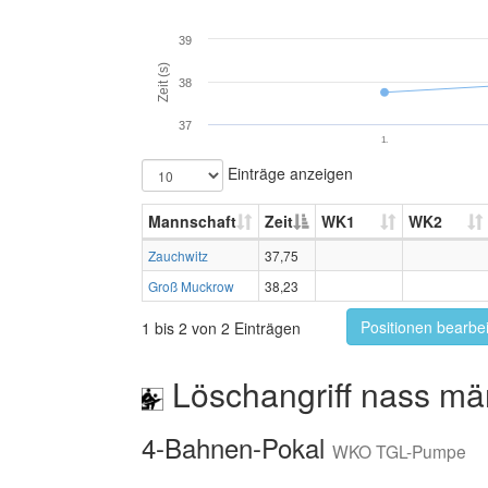
39
Zeit (s)
38
37
1.
Einträge anzeigen
Mannschaft
Zeit
WK1
WK2
Zauchwitz
37,75
Groß Muckrow
38,23
Positionen bearbe
1 bis 2 von 2 Einträgen
Löschangriff nass mä
4-Bahnen-Pokal
WKO TGL-Pumpe