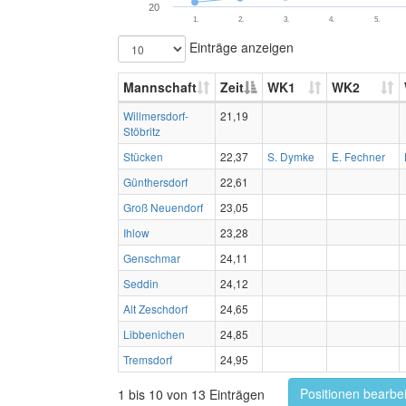
20
1.
2.
3.
4.
5.
Einträge anzeigen
Mannschaft
Zeit
WK1
WK2
Willmersdorf-
21,19
Stöbritz
Stücken
22,37
S. Dymke
E. Fechner
Günthersdorf
22,61
Groß Neuendorf
23,05
Ihlow
23,28
Genschmar
24,11
Seddin
24,12
Alt Zeschdorf
24,65
Libbenichen
24,85
Tremsdorf
24,95
Positionen bearbe
1 bis 10 von 13 Einträgen