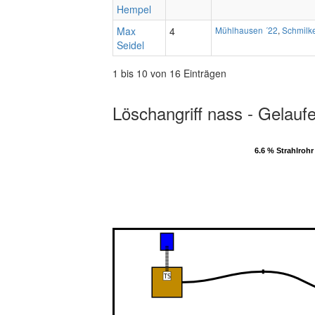
Hempel
Max
4
Mühlhausen ´22
,
Schmilke
Seidel
1 bis 10 von 16 Einträgen
Löschangriff nass - Gelauf
6.6 % Strahlrohr
6.6 % Strahlrohr