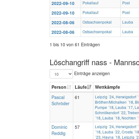
2022-09-10
Pokallauf
Poel
2022-09-10
Pokallauf
Poel
2022-08-06
Ostsachsenpokal
Lauba
2022-08-06
Ostsachsenpokal
Lauba
1 bis 10 von 61 Einträgen
Löschangriff nass - Mannsc
Einträge anzeigen
Person
Läufe
Wettkämpfe
Pascal
61
Leipzig ´24
,
Herwigsdorf 
Bröthen/Michalken ´18
,
Bl
Schröder
Pumpe ´18
,
Lauba ´17
,
La
Schmilkendorf ´22
,
Treben
´18
,
Lauba ´18
,
Nochten ´
Dominic
57
Leipzig ´24
,
Herwigsdorf 
´18
,
Lauba ´22
,
Crosta ´1
Reddig
´23
,
Hayna ´18
,
Leipzig ´