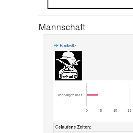
Mannschaft
FF Beckwitz
Löschangriff nass
0
5
10
15
Gelaufene Zeiten: