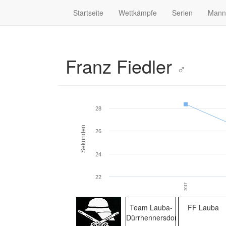
Startseite
Wettkämpfe
Serien
Mann
Franz Fiedler
♂
28
Sekunden
26
24
22
2017
Team Lauba-
FF Lauba
Dürrhennersdorf