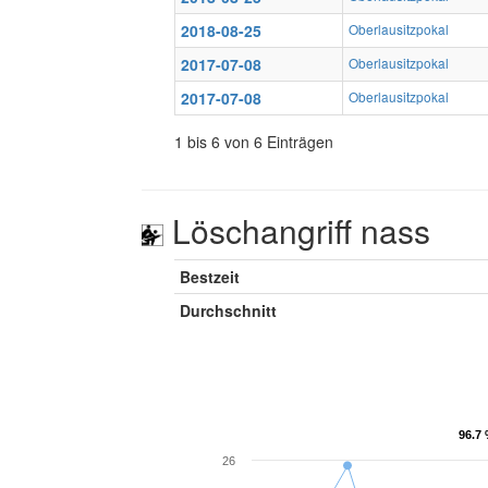
2018-08-25
Oberlausitzpokal
2017-07-08
Oberlausitzpokal
2017-07-08
Oberlausitzpokal
1 bis 6 von 6 Einträgen
Löschangriff nass
Bestzeit
Durchschnitt
96.7 
96.7 
26