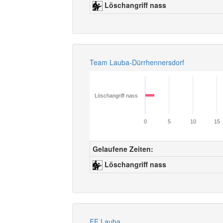
Löschangriff nass
Team Lauba-Dürrhennersdorf
Löschangriff nass
0
5
10
15
Gelaufene Zeiten:
Löschangriff nass
FF Lauba