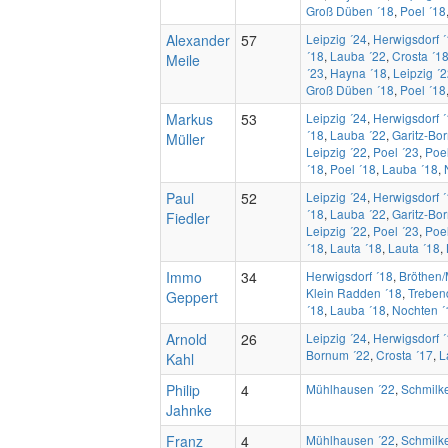
Groß Düben ´18
,
Poel ´18
Alexander
57
Leipzig ´24
,
Herwigsdorf 
´18
,
Lauba ´22
,
Crosta ´1
Meile
´23
,
Hayna ´18
,
Leipzig ´
Groß Düben ´18
,
Poel ´18
Markus
53
Leipzig ´24
,
Herwigsdorf 
´18
,
Lauba ´22
,
Garitz-Bo
Müller
Leipzig ´22
,
Poel ´23
,
Poel
´18
,
Poel ´18
,
Lauba ´18
,
Paul
52
Leipzig ´24
,
Herwigsdorf 
´18
,
Lauba ´22
,
Garitz-Bo
Fiedler
Leipzig ´22
,
Poel ´23
,
Poel
´18
,
Lauta ´18
,
Lauta ´18
,
Immo
34
Herwigsdorf ´18
,
Bröthen/
Klein Radden ´18
,
Trebend
Geppert
´18
,
Lauba ´18
,
Nochten ´
Arnold
26
Leipzig ´24
,
Herwigsdorf 
Bornum ´22
,
Crosta ´17
,
L
Kahl
Philip
4
Mühlhausen ´22
,
Schmilke
Jahnke
Franz
4
Mühlhausen ´22
,
Schmilke