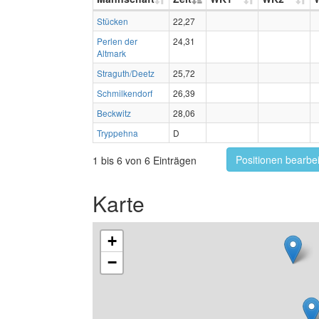
Stücken
22,27
Perlen der
24,31
Altmark
Straguth/Deetz
25,72
Schmilkendorf
26,39
Beckwitz
28,06
Tryppehna
D
Positionen bearbe
1 bis 6 von 6 Einträgen
Karte
+
−