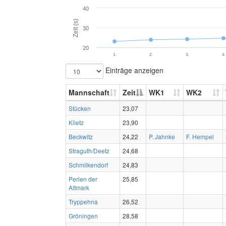
40
Zeit (s)
30
20
1.
2.
3.
4.
Einträge anzeigen
Mannschaft
Zeit
WK1
WK2
Stücken
23,07
Klietz
23,90
Beckwitz
24,22
P. Jahnke
F. Hempel
Straguth/Deetz
24,68
Schmilkendorf
24,83
Perlen der
25,85
Altmark
Tryppehna
26,52
Gröningen
28,58