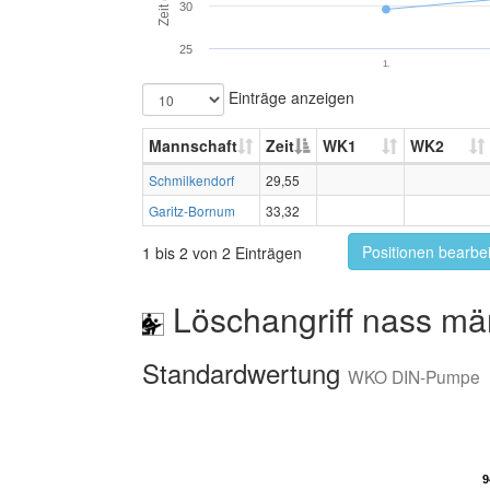
Zeit (s)
30
25
1.
Einträge anzeigen
Mannschaft
Zeit
WK1
WK2
Schmilkendorf
29,55
Garitz-Bornum
33,32
Positionen bearbe
1 bis 2 von 2 Einträgen
Löschangriff nass mä
Standardwertung
WKO DIN-Pumpe
9
9