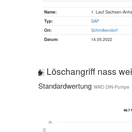
Name:
1. Lauf Sachsen-Anha
Typ:
SAP
Ort:
Schmilkendorf
Datum:
14.05.2022
Löschangriff nass wei
Standardwertung
WKO DIN-Pumpe
66.7
66.7
35