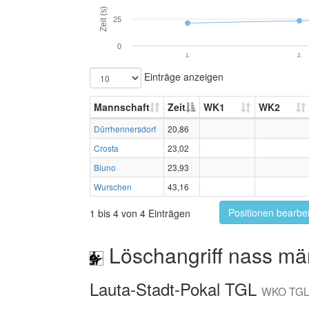
Zeit (s)
25
0
1.
2.
Einträge anzeigen
Mannschaft
Zeit
WK1
WK2
Dürrhennersdorf
20,86
Crosta
23,02
Bluno
23,93
Wurschen
43,16
Positionen bearbe
1 bis 4 von 4 Einträgen
Löschangriff nass mä
Lauta-Stadt-Pokal TGL
WKO TGL