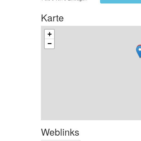
Karte
+
−
Weblinks