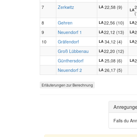
7
Zerkwitz
22,58 (9)
2
LA
LA
(
8
Gehren
22,56 (10)
2
LA
LA
9
Neuendorf 1
22,12 (13)
2
LA
LA
10
Gräfendorf
34,12 (4)
2
LA
LA
Groß Lübbenau
22,20 (12)
LA
Günthersdorf
25,08 (6)
2
LA
LA
Neuendorf 2
26,17 (5)
LA
Erläuterungen zur Berechnung
Anregung
Falls du An