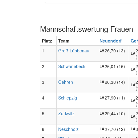
Mannschaftswertung Frauen
Platz
Team
Neuendorf
Ge
1
Groß Lübbenau
26,70 (13)
2
LA
LA
(
2
Schwanebeck
26,01 (16)
2
LA
LA
(
3
Gehren
26,38 (14)
2
LA
LA
(
4
Schlepzig
27,90 (11)
2
LA
LA
(
5
Zerkwitz
29,44 (10)
2
LA
LA
(
6
Neschholz
27,70 (12)
3
LA
LA