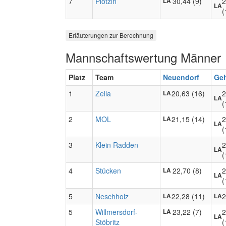
7
Plötzin
30,44 (9)
2
LA
LA
(
Erläuterungen zur Berechnung
Mannschaftswertung Männer
Platz
Team
Neuendorf
Ge
1
Zella
20,63 (16)
2
LA
LA
(
2
MOL
21,15 (14)
2
LA
LA
(
3
Klein Radden
2
LA
(
4
Stücken
22,70 (8)
2
LA
LA
(
5
Neschholz
22,28 (11)
2
LA
LA
5
Willmersdorf-
23,22 (7)
2
LA
LA
Stöbritz
(