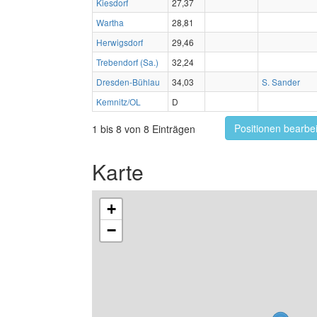
Kiesdorf
27,37
Wartha
28,81
Herwigsdorf
29,46
Trebendorf (Sa.)
32,24
Dresden-Bühlau
34,03
S. Sander
Kemnitz/OL
D
Positionen bearbe
1 bis 8 von 8 Einträgen
Karte
+
−