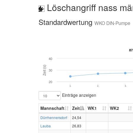
Löschangriff nass mä
Standardwertung
WKO DIN-Pumpe
87
87
40
Zeit (s)
30
20
1.
2.
3.
Einträge anzeigen
Mannschaft
Zeit
WK1
WK2
Dürrhennersdorf
24,54
Lauba
26,83