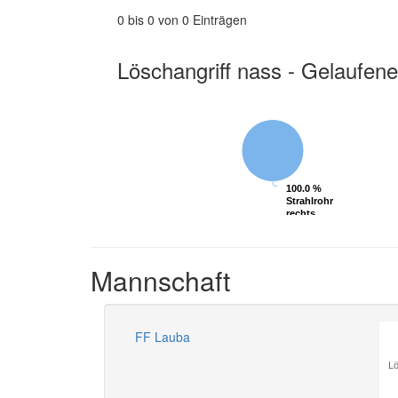
0 bis 0 von 0 Einträgen
Löschangriff nass - Gelaufene
100.0 %
100.0 %
Strahlrohr
Strahlrohr
rechts
rechts
Mannschaft
FF Lauba
Lö