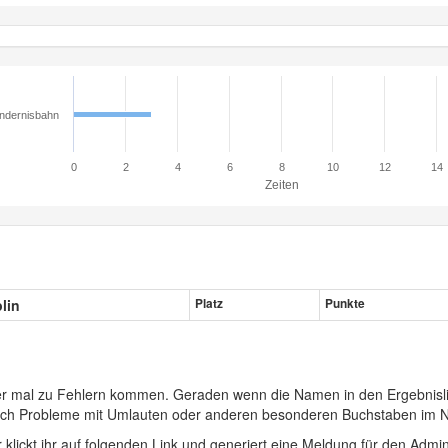
ndernisbahn
0
2
4
6
8
10
12
14
Zeiten
plin
Platz
Punkte
er mal zu Fehlern kommen. Geraden wenn die Namen in den Ergebnisli
auch Probleme mit Umlauten oder anderen besonderen Buchstaben im 
r klickt ihr auf folgenden Link und generiert eine Meldung für den Admin