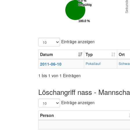
Sekunden
0.0 %
0.0 %
Ungültig
Ungültig
100.0 %
100.0 %
Gültig
Gültig
Einträge anzeigen
Datum
Typ
Ort
2011-06-10
Pokallauf
Schwa
1 bis 1 von 1 Einträgen
Löschangriff nass - Mannschaf
Einträge anzeigen
Person