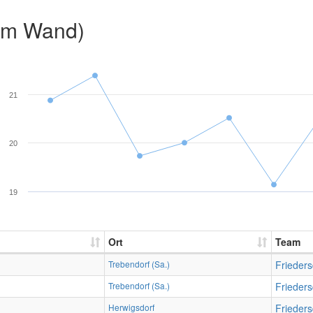
2m Wand)
21
20
19
Ort
Team
Trebendorf (Sa.)
Frieders
Trebendorf (Sa.)
Frieders
Herwigsdorf
Frieders