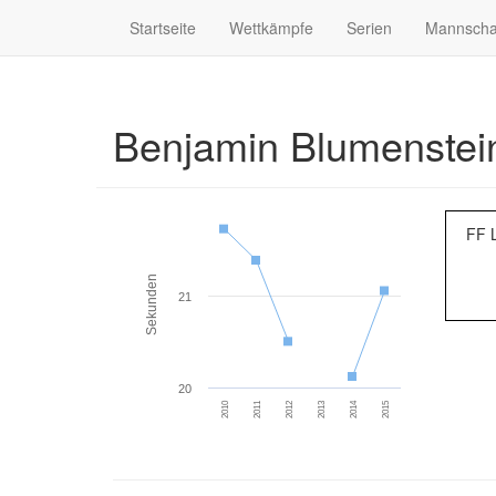
Startseite
Wettkämpfe
Serien
Mannscha
Benjamin Blumenste
FF 
Sekunden
21
20
2010
2011
2012
2013
2014
2015