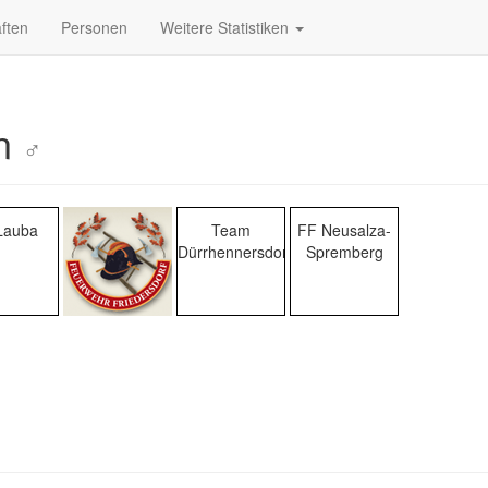
ften
Personen
Weitere Statistiken
in
♂
Lauba
Team
FF Neusalza-
Dürrhennersdorf
Spremberg