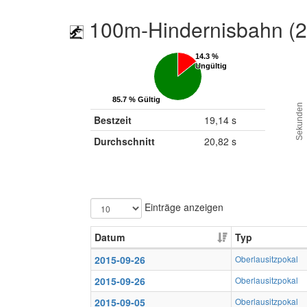
100m-Hindernisbahn (
14.3 %
14.3 %
Ungültig
Ungültig
85.7 % Gültig
85.7 % Gültig
Sekunden
Bestzeit
19,14 s
Durchschnitt
20,82 s
Einträge anzeigen
Datum
Typ
2015-09-26
Oberlausitzpokal
2015-09-26
Oberlausitzpokal
2015-09-05
Oberlausitzpokal