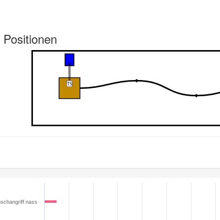
 Positionen
schangriff nass