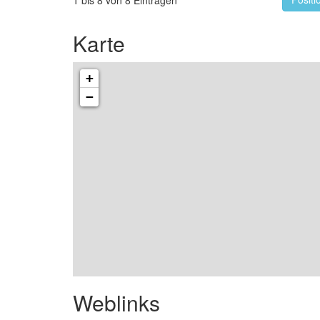
1 bis 8 von 8 Einträgen
Karte
+
−
Weblinks