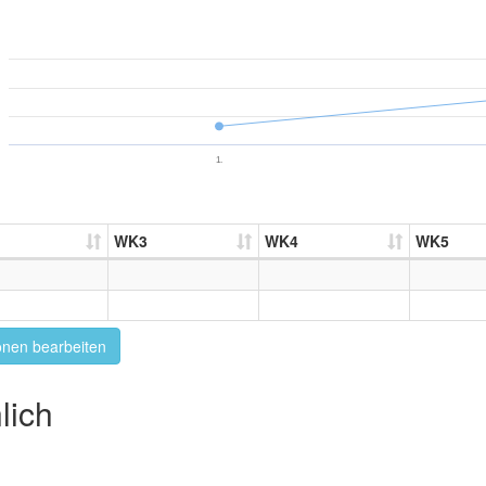
1.
WK3
WK4
WK5
onen bearbeiten
lich