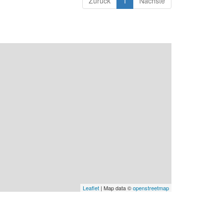
Zurück
1
Nächste
Leaflet
| Map data ©
openstreetmap