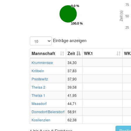
75
0.0 %
0.0 %
Zeit (s)
50
100.0 %
100.0 %
25
Einträge anzeigen
Mannschaft
Zeit
WK1
WK
Krummensee
34,30
Kröbeln
37,83
Prestewitz
37,90
Theisa 2
39,58
Theisa 1
41,95
Maasdorf
44,71
Domsdorf/Beiersdorf
58,91
Kosilenzien
62,38
Positi