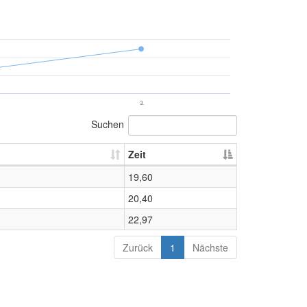
3.
Suchen
Zeit
19,60
20,40
22,97
Zurück
1
Nächste