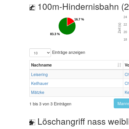
100m-Hindernisbahn (
24
16.7 %
16.7 %
Zeit (s)
22
20
83.3 %
83.3 %
18
Einträge anzeigen
Nachname
V
Leisering
Ch
Keilhauer
Ch
Mätzke
Ke
Manns
1 bis 3 von 3 Einträgen
Löschangriff nass weibl