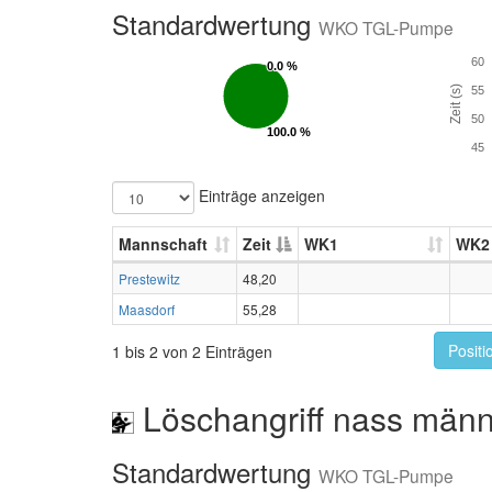
Standardwertung
WKO TGL-Pumpe
60
0.0 %
0.0 %
Zeit (s)
55
50
100.0 %
100.0 %
45
Einträge anzeigen
Mannschaft
Zeit
WK1
WK2
Prestewitz
48,20
Maasdorf
55,28
Positi
1 bis 2 von 2 Einträgen
Löschangriff nass männ
Standardwertung
WKO TGL-Pumpe