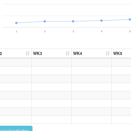
1.
2.
3.
4.
5.
2
WK3
WK4
WK5
onen bearbeiten