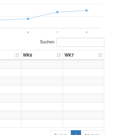
6.
7.
8.
Suchen
WK6
WK7