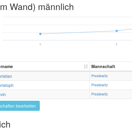
2m Wand) männlich
1.
2.
orname
Mannschaft
ristian
Prestewitz
ristoph
Prestewitz
vin
Prestewitz
chaften bearbeiten
ich