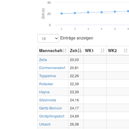
40
Zeit (s)
20
0
1.
2.
3.
4.
5.
6
Einträge anzeigen
Mannschaft
Zeit
WK1
WK2
Zella
20,03
Dürrhennersdorf
20,81
Tryppehna
22,26
Rotacker
22,39
Hayna
23,39
Sitzenroda
24,16
Garitz-Bornum
24,17
Großpillingsdorf
24,69
Urbach
26,38