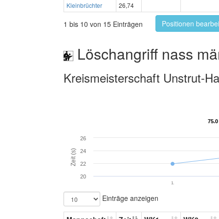
Kleinbrüchter
26,74
Positionen bearbe
1 bis 10 von 15 Einträgen
Löschangriff nass mä
Kreismeisterschaft Unstrut-Ha
75.0
75.0
26
Zeit (s)
24
22
20
1.
Einträge anzeigen