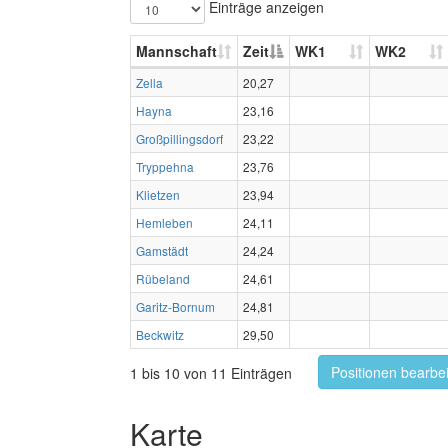
Einträge anzeigen
Mannschaft
Zeit
WK1
WK2
Zella
20,27
Hayna
23,16
Großpillingsdorf
23,22
Tryppehna
23,76
Klietzen
23,94
Hemleben
24,11
Gamstädt
24,24
Rübeland
24,61
Garitz-Bornum
24,81
Beckwitz
29,50
Positionen bearbe
1 bis 10 von 11 Einträgen
Karte