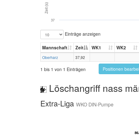
Zeit (s)
37
Einträge anzeigen
Mannschaft
Zeit
WK1
WK2
Oberharz
37,92
Positionen bearbe
1 bis 1 von 1 Einträgen
Löschangriff nass mä
Extra-Liga
WKO DIN-Pumpe
86
86