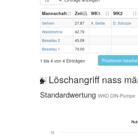
Mannschaft
Zeit
WK1
WK2
Gehren
27,87
A. Seide
D. Schulze
Walddrehna
42,79
Beesdau 2
45,09
Beesdau 1
79,00
Positionen bearbe
1 bis 4 von 4 Einträgen
Löschangriff nass mä
Standardwertung
WKO DIN-Pumpe
75.0
75.0
75