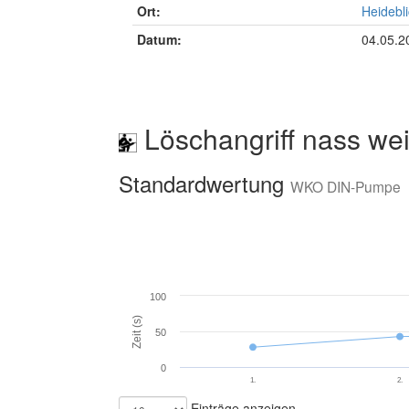
Ort:
Heidebli
Datum:
04.05.2
Löschangriff nass wei
Standardwertung
WKO DIN-Pumpe
100
Zeit (s)
50
0
1.
2.
Einträge anzeigen