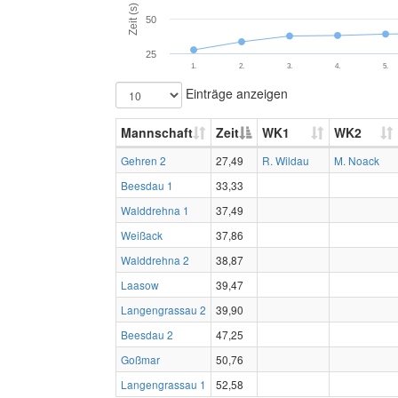
Zeit (s)
50
25
1.
2.
3.
4.
5.
Einträge anzeigen
Mannschaft
Zeit
WK1
WK2
Gehren 2
27,49
R. Wildau
M. Noack
Beesdau 1
33,33
Walddrehna 1
37,49
Weißack
37,86
Walddrehna 2
38,87
Laasow
39,47
Langengrassau 2
39,90
Beesdau 2
47,25
Goßmar
50,76
Langengrassau 1
52,58