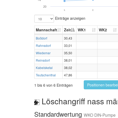
20
1.
2.
Einträge anzeigen
Mannschaft
Zeit
WK1
WK2
Boßdorf
30,43
Rahnsdorf
33,01
Wiedemar
35,50
Reinsdorf
38,01
Kabelsketal
38,02
Teutschenthal
47,86
Positionen bearbe
1 bis 6 von 6 Einträgen
Löschangriff nass mä
Standardwertung
WKO DIN-Pumpe