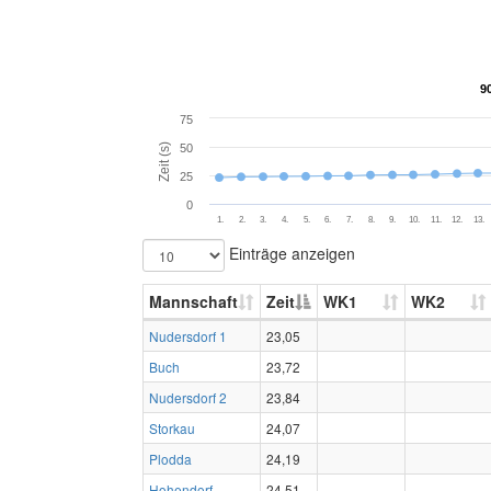
9
9
75
Zeit (s)
50
25
0
1.
2.
3.
4.
5.
6.
7.
8.
9.
10.
11.
12.
13.
Einträge anzeigen
Mannschaft
Zeit
WK1
WK2
Nudersdorf 1
23,05
Buch
23,72
Nudersdorf 2
23,84
Storkau
24,07
Plodda
24,19
Hohendorf
24,51