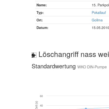
Name:
15. Parkpo
Typ:
Pokallauf
Ort:
Gollma
Datum:
15.05.201
Löschangriff nass wei
Standardwertung
WKO DIN-Pumpe
60
Zeit (s)
40