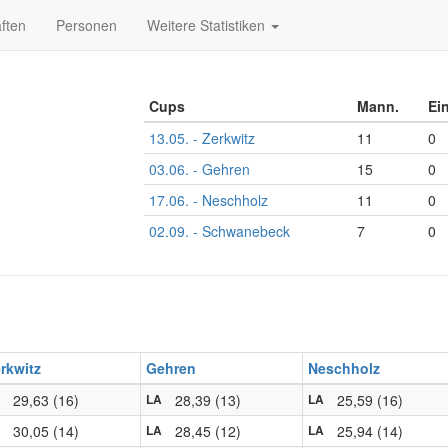
ften
Personen
Weitere Statistiken
Cups
Mann.
Ei
13.05. - Zerkwitz
11
0
03.06. - Gehren
15
0
17.06. - Neschholz
11
0
02.09. - Schwanebeck
7
0
rkwitz
Gehren
Neschholz
29,63 (16)
28,39 (13)
25,59 (16)
LA
LA
30,05 (14)
28,45 (12)
25,94 (14)
LA
LA