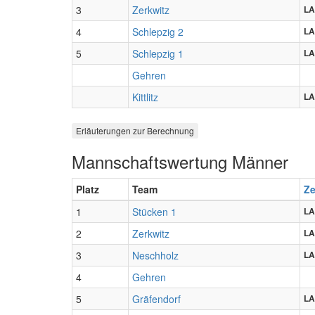
3
Zerkwitz
LA
4
Schlepzig 2
LA
5
Schlepzig 1
LA
Gehren
Kittlitz
LA
Erläuterungen zur Berechnung
Mannschaftswertung Männer
Platz
Team
Ze
1
Stücken 1
LA
2
Zerkwitz
LA
3
Neschholz
LA
4
Gehren
5
Gräfendorf
LA