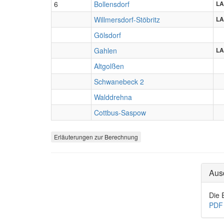
6
Bollensdorf
LA
Willmersdorf-Stöbritz
LA
Gölsdorf
Gahlen
LA
Altgolßen
Schwanebeck 2
Walddrehna
Cottbus-Saspow
Erläuterungen zur Berechnung
Aus
Die 
PDF