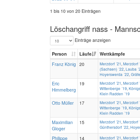
1 bis 10 von 20 Einträgen
Löschangriff nass - Mannsc
Einträge anzeigen
Person
Läufe
Wettkämpfe
Franz König
20
Merzdorf ´21
,
Merzdorf 
(Sachsen) ´22
,
Lauba ´
Hoyerswerda ´22
,
Gräfe
Eric
19
Merzdorf ´21
,
Merzdorf 
Wittenberge ´19
,
König
Himmelberg
Klein Radden ´19
Otto Müller
17
Merzdorf ´21
,
Merzdorf 
Wittenberge ´19
,
König
Klein Radden ´19
Maximilian
15
Merzdorf ´21
,
Merzdorf 
Günthersdorf ´22
,
Hoye
Gloger
Philippe
14
Merzdorf ´21
,
Merzdorf 