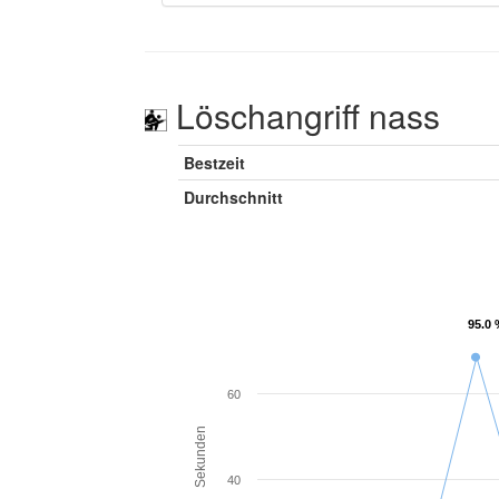
Löschangriff nass
Bestzeit
Durchschnitt
95.0 
95.0 
60
Sekunden
40