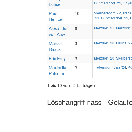
Günthersdorf ´22
,
Hoye
Lohse
Paul
10
Skerbersdorf ´22
,
Trebe
´23
,
Günthersdorf ´22
,
H
Hempel
Alexander
6
Merzdorf ´21
,
Merzdorf 
von Auw
Marcel
3
Merzdorf ´20
,
Lauba ´2
Raack
Eric Frey
3
Merzdorf ´20
,
Skerbersd
Maximilian
3
Trebendorf (Sa.) ´24
,
Kö
Puhlmann
1 bis 10 von 13 Einträgen
Löschangriff nass - Gelauf