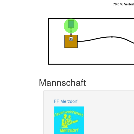
70.0 % Verteil
70.0 % Verteil
Mannschaft
FF Merzdorf