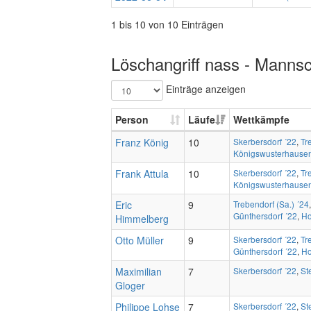
1 bis 10 von 10 Einträgen
Löschangriff nass - Mannsc
Einträge anzeigen
Person
Läufe
Wettkämpfe
Franz König
10
Skerbersdorf ´22
,
Tr
Königswusterhausen
Frank Attula
10
Skerbersdorf ´22
,
Tr
Königswusterhausen
Eric
9
Trebendorf (Sa.) ´24
Günthersdorf ´22
,
Ho
Himmelberg
Otto Müller
9
Skerbersdorf ´22
,
Tr
Günthersdorf ´22
,
Ho
Maximilian
7
Skerbersdorf ´22
,
St
Gloger
Philippe Lohse
7
Skerbersdorf ´22
,
St