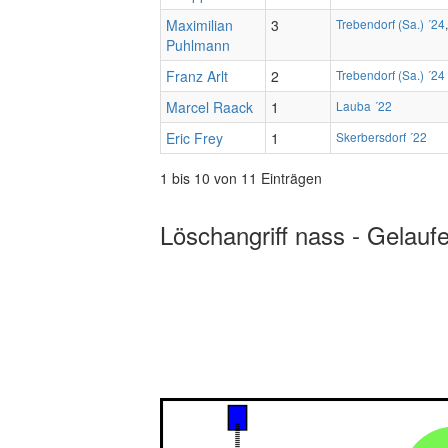
Maximilian
3
Trebendorf (Sa.) ´24
Puhlmann
Franz Arlt
2
Trebendorf (Sa.) ´24
Marcel Raack
1
Lauba ´22
Eric Frey
1
Skerbersdorf ´22
1 bis 10 von 11 Einträgen
Löschangriff nass - Gelauf