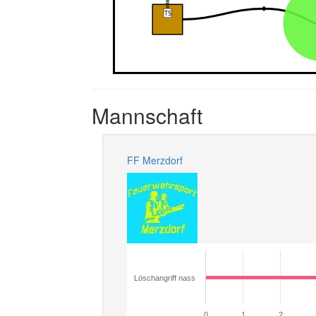
Mannschaft
FF Merzdorf
Löschangriff nass
0
1
2