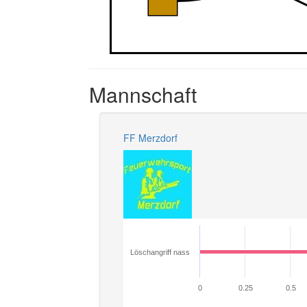
Mannschaft
FF Merzdorf
Löschangriff nass
0
0.25
0.5