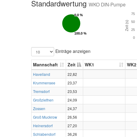
Standardwertung
WKO DIN-Pumpe
75
0.0 %
0.0 %
Zeit (s)
50
25
100.0 %
100.0 %
0
Einträge anzeigen
Mannschaft
Zeit
WK1
WK2
Havelland
22,82
Krummensee
23,37
Tremsdorf
23,53
Großziethen
24,09
Zossen
24,37
Groß Muckrow
26,56
Heinersdorf
27,20
Schlabendorf
36,26