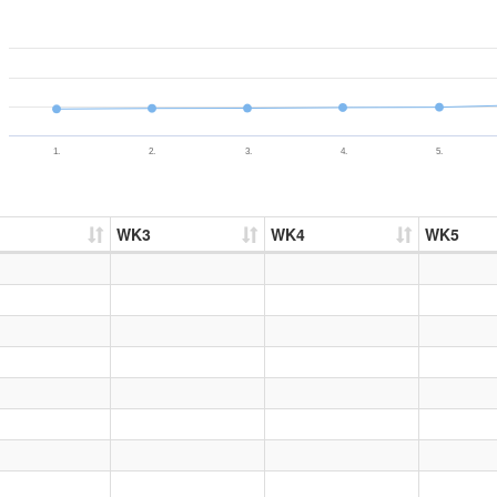
1.
2.
3.
4.
5.
WK3
WK4
WK5