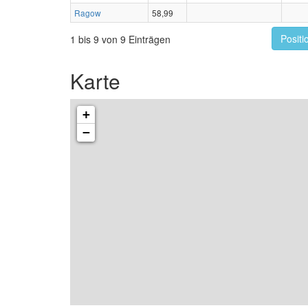
Ragow
58,99
Positi
1 bis 9 von 9 Einträgen
Karte
+
−