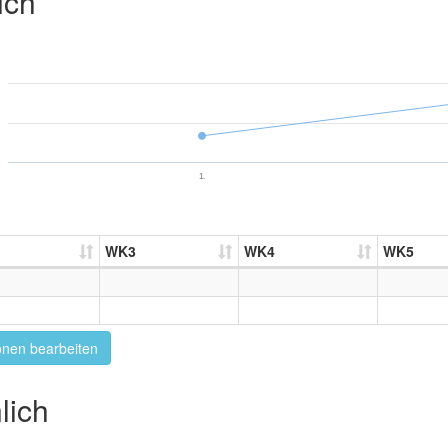
ich
1.
WK3
WK4
WK5
onen bearbeiten
lich