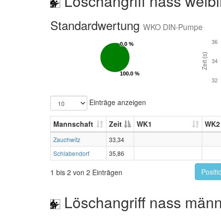
Löschangriff nass weibl
Standardwertung
WKO DIN-Pumpe
36
0.0 %
0.0 %
Zeit (s)
34
100.0 %
100.0 %
32
Einträge anzeigen
Mannschaft
Zeit
WK1
WK2
Zauchwitz
33,34
Schlabendorf
35,86
Positi
1 bis 2 von 2 Einträgen
Löschangriff nass männ