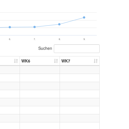
6.
7.
8.
9.
Suchen
WK6
WK7