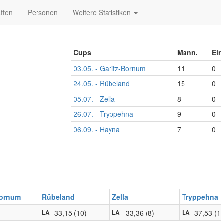
ften
Personen
Weitere Statistiken
Cups
Mann.
Ei
03.05. - Garitz-Bornum
11
0
24.05. - Rübeland
15
0
05.07. - Zella
8
0
26.07. - Tryppehna
9
0
06.09. - Hayna
7
0
Bornum
Rübeland
Zella
Tryppehna
33,15 (10)
33,36 (8)
37,53 (1
LA
LA
LA