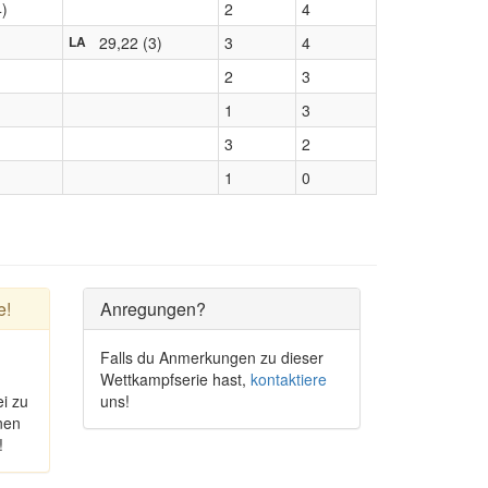
4)
2
4
29,22 (3)
3
4
LA
2
3
1
3
3
2
1
0
e!
Anregungen?
Falls du Anmerkungen zu dieser
Wettkampfserie hast,
kontaktiere
i zu
uns!
nen
!