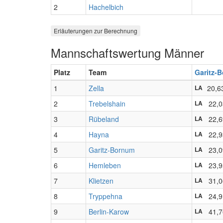
2
Hachelbich
Erläuterungen zur Berechnung
Mannschaftswertung Männer
Platz
Team
Garitz-
1
Zella
20,6
LA
2
Trebelshain
22,0
LA
3
Rübeland
22,6
LA
4
Hayna
22,9
LA
5
Garitz-Bornum
23,0
LA
6
Hemleben
23,9
LA
7
Klietzen
31,0
LA
8
Tryppehna
24,9
LA
9
Berlin-Karow
41,7
LA