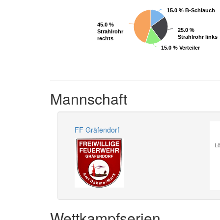
15.0 % B-Schlauch
15.0 % B-Schlauch
45.0 %
45.0 %
25.0 %
25.0 %
Strahlrohr
Strahlrohr
Strahlrohr links
Strahlrohr links
rechts
rechts
15.0 % Verteiler
15.0 % Verteiler
Mannschaft
FF Gräfendorf
Lö
Wettkampfserien