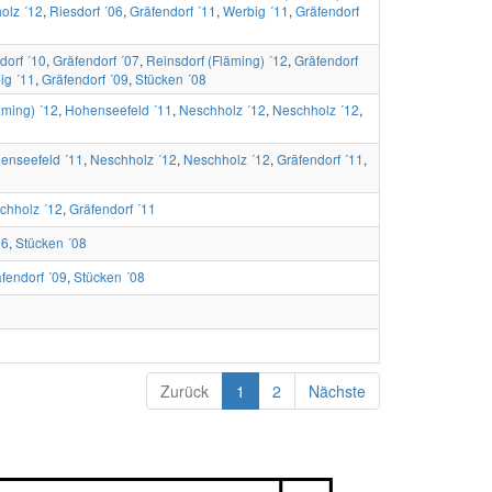
olz ´12
,
Riesdorf ´06
,
Gräfendorf ´11
,
Werbig ´11
,
Gräfendorf
dorf ´10
,
Gräfendorf ´07
,
Reinsdorf (Fläming) ´12
,
Gräfendorf
ig ´11
,
Gräfendorf ´09
,
Stücken ´08
äming) ´12
,
Hohenseefeld ´11
,
Neschholz ´12
,
Neschholz ´12
,
enseefeld ´11
,
Neschholz ´12
,
Neschholz ´12
,
Gräfendorf ´11
,
chholz ´12
,
Gräfendorf ´11
06
,
Stücken ´08
fendorf ´09
,
Stücken ´08
Zurück
1
2
Nächste