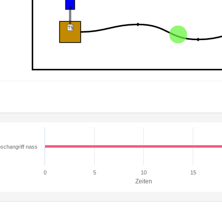
schangriff nass
0
5
10
15
Zeiten