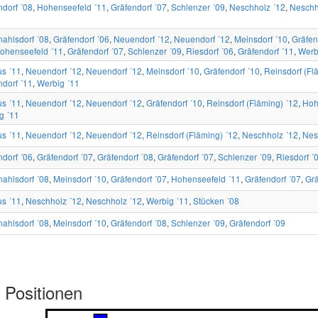
ndorf ´08
,
Hohenseefeld ´11
,
Gräfendorf ´07
,
Schlenzer ´09
,
Neschholz ´12
,
Neschh
ahlsdorf ´08
,
Gräfendorf ´06
,
Neuendorf ´12
,
Neuendorf ´12
,
Meinsdorf ´10
,
Gräfen
ohenseefeld ´11
,
Gräfendorf ´07
,
Schlenzer ´09
,
Riesdorf ´06
,
Gräfendorf ´11
,
Werb
us ´11
,
Neuendorf ´12
,
Neuendorf ´12
,
Meinsdorf ´10
,
Gräfendorf ´10
,
Reinsdorf (Fl
ndorf ´11
,
Werbig ´11
us ´11
,
Neuendorf ´12
,
Neuendorf ´12
,
Gräfendorf ´10
,
Reinsdorf (Fläming) ´12
,
Hoh
g ´11
us ´11
,
Neuendorf ´12
,
Neuendorf ´12
,
Reinsdorf (Fläming) ´12
,
Neschholz ´12
,
Nes
ndorf ´06
,
Gräfendorf ´07
,
Gräfendorf ´08
,
Gräfendorf ´07
,
Schlenzer ´09
,
Riesdorf ´
ahlsdorf ´08
,
Meinsdorf ´10
,
Gräfendorf ´07
,
Hohenseefeld ´11
,
Gräfendorf ´07
,
Grä
us ´11
,
Neschholz ´12
,
Neschholz ´12
,
Werbig ´11
,
Stücken ´08
ahlsdorf ´08
,
Meinsdorf ´10
,
Gräfendorf ´08
,
Schlenzer ´09
,
Gräfendorf ´09
 Positionen