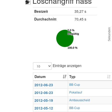
Löschangriff nass
Bestzeit
35,27 s
Durchschnitt
70,45 s
Sekunden
0.0 %
0.0 %
Ungültig
Ungültig
100.0 %
100.0 %
Gültig
Gültig
Einträge anzeigen
Datum
Typ
2012-06-23
BB-Cup
2012-06-23
Pokallauf
2012-05-19
Amtsausscheid
2012-05-12
BB-Cup