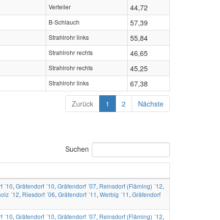
Verteiler
44,72
B-Schlauch
57,39
Strahlrohr links
55,84
Strahlrohr rechts
46,65
Strahlrohr rechts
45,25
Strahlrohr links
67,38
Zurück
1
2
Nächste
Suchen
f ´10
,
Gräfendorf ´10
,
Gräfendorf ´07
,
Reinsdorf (Fläming) ´12
,
olz ´12
,
Riesdorf ´06
,
Gräfendorf ´11
,
Werbig ´11
,
Gräfendorf
f ´10
,
Gräfendorf ´10
,
Gräfendorf ´07
,
Reinsdorf (Fläming) ´12
,