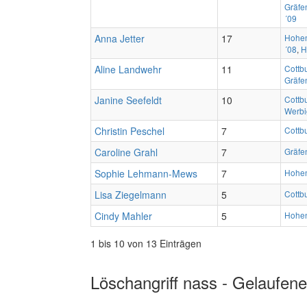
Gräfe
´09
Anna Jetter
17
Hohen
´08
,
H
Aline Landwehr
11
Cottb
Gräfe
Janine Seefeldt
10
Cottb
Werbi
Christin Peschel
7
Cottb
Caroline Grahl
7
Gräfe
Sophie Lehmann-Mews
7
Hohen
Lisa Ziegelmann
5
Cottb
Cindy Mahler
5
Hohen
1 bis 10 von 13 Einträgen
Löschangriff nass - Gelaufene