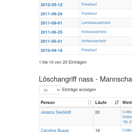
2012-05-12
Pokallauf
2011-09-24
Pokallauf
2011-09-01
Landesausscheid
2011-06-25
Kreisausscheid
2011-05-21
Amtsausscheid
2010-09-18
Pokallauf
1 bis 10 von 20 Einträgen
Löschangriff nass - Mannschaf
Einträge anzeigen
Person
Läufe
Wett
Jessica Seefeldt
20
Cottb
Gräfe
´09
,
S
Caroline Busse
19
Cottb