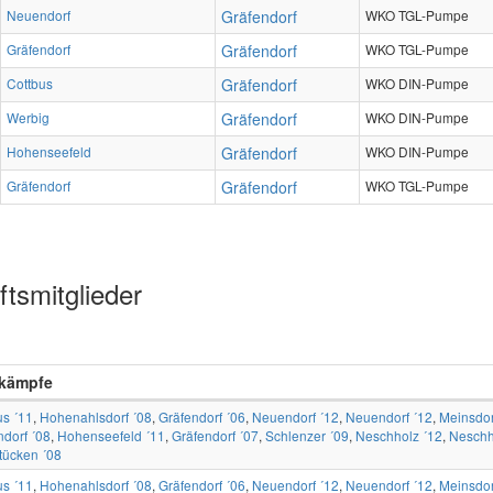
Neuendorf
Gräfendorf
WKO TGL-Pumpe
Gräfendorf
Gräfendorf
WKO TGL-Pumpe
Cottbus
Gräfendorf
WKO DIN-Pumpe
Werbig
Gräfendorf
WKO DIN-Pumpe
Hohenseefeld
Gräfendorf
WKO DIN-Pumpe
Gräfendorf
Gräfendorf
WKO TGL-Pumpe
tsmitglieder
kämpfe
us ´11
,
Hohenahlsdorf ´08
,
Gräfendorf ´06
,
Neuendorf ´12
,
Neuendorf ´12
,
Meinsdor
ndorf ´08
,
Hohenseefeld ´11
,
Gräfendorf ´07
,
Schlenzer ´09
,
Neschholz ´12
,
Neschh
tücken ´08
us ´11
,
Hohenahlsdorf ´08
,
Gräfendorf ´06
,
Neuendorf ´12
,
Neuendorf ´12
,
Meinsdor