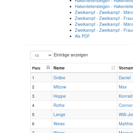
Hakenleitersteigen - Hakenleit
Hakenleitersteigen - Hakenleit
Zweikampf - Zweikampf - Männ
Zweikampf - Zweikampf - Frau
Zweikampf - Zweikampf - Männ
Zweikampf - Zweikampf - Frau
Als PDF
Einträge anzeigen
Name
Vorna
Platz
1
Gräbe
Daniel
2
Milzow
Max
3
Hoppe
Konrad
4
Rothe
Connor
5
Lange
Willi-Jo
6
Weiss
Matthia
7
Weiss
Marcus