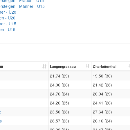
ersteigen - Frauen - U15
ersteigen - Männer - U15
er - U20
en - U20
er - U15
en - U15
me
Langengrassau
Charlottenthal
21,74 (29)
19,50 (30)
24,06 (26)
21,42 (28)
24,76 (24)
20,94 (29)
24,26 (25)
24,41 (26)
e
23,50 (28)
27,64 (23)
s
28,57 (23)
26,16 (24)
29,99 (21)
24,47 (25)