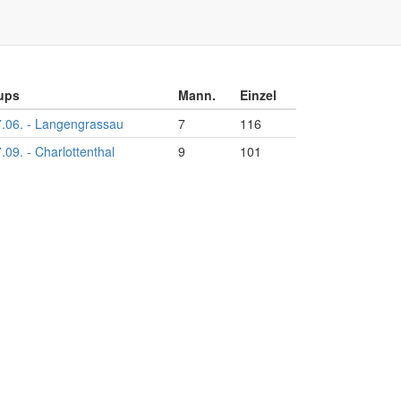
ups
Mann.
Einzel
.06. - Langengrassau
7
116
.09. - Charlottenthal
9
101